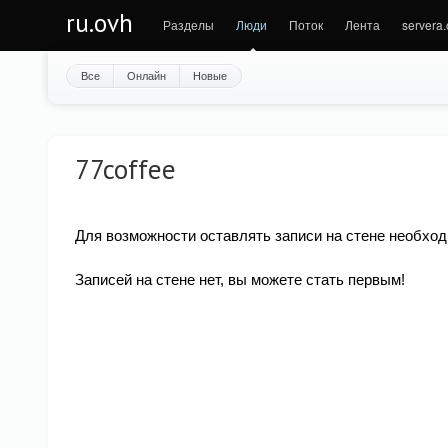
ru.ovh
Разделы
Люди
Поток
Лента
servera
Все
Онлайн
Новые
77coffee
Для возможности оставлять записи на стене необход
Записей на стене нет, вы можете стать первым!