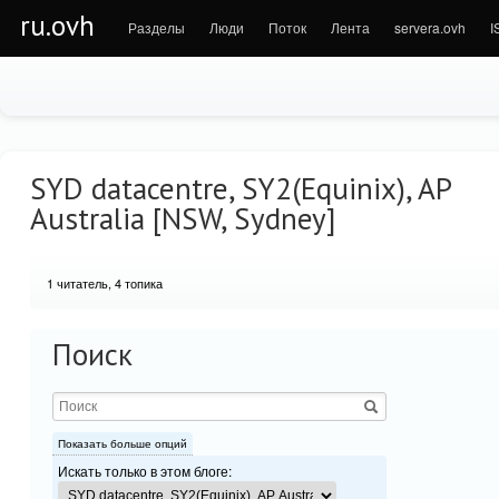
ru.ovh
Разделы
Люди
Поток
Лента
servera.ovh
I
SYD datacentre, SY2(Equinix), AP
Australia [NSW, Sydney]
1
читатель, 4 топика
Поиск
Показать больше опций
Искать только в этом блоге: