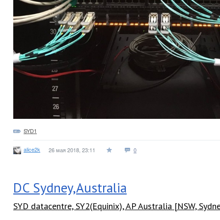
SYD1
alice2k
26 мая 2018, 23:11
0
DC Sydney,Australia
SYD datacentre, SY2(Equinix), AP Australia [NSW, Sydn