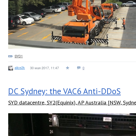
SYD1
alice2k
30 мая 2017, 11:47
0
DC Sydney: the VAC6 Anti-DDoS
SYD datacentre, SY2(Equinix), AP Australia [NSW, Sydn