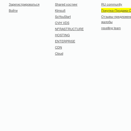
Зарегистрироваться
Shared хостинг
RU community
Войти
Kimsufi
Покупка-Продажа-
SoYouStart
Отзывы-предложен
жалобы
OVH VDS
reselling team
NFRASTRUCTURE
HOSTING
ENTERPRISE
CDN
Cloud