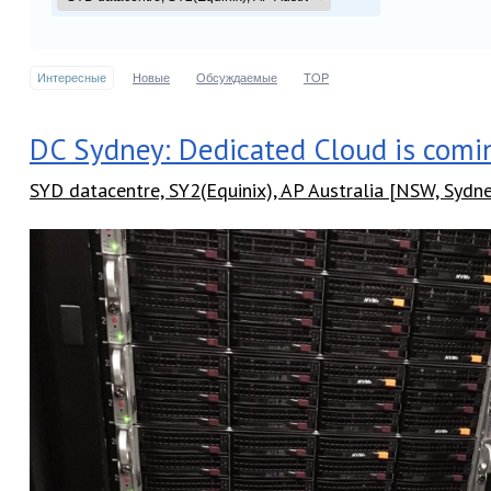
Интересные
Новые
Обсуждаемые
TOP
DC Sydney: Dedicated Cloud is comi
SYD datacentre, SY2(Equinix), AP Australia [NSW, Sydn