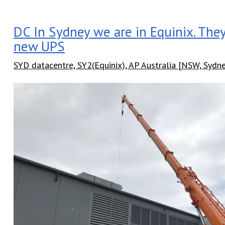
DC In Sydney we are in Equinix. The
new UPS
SYD datacentre, SY2(Equinix), AP Australia [NSW, Sydn