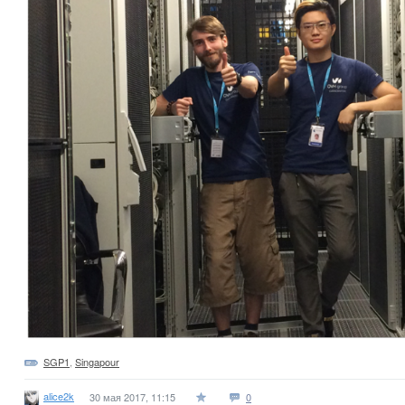
SGP1
,
Singapour
alice2k
30 мая 2017, 11:15
0