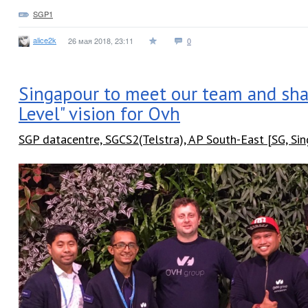
SGP1
alice2k
26 мая 2018, 23:11
0
Singapour to meet our team and sha
Level" vision for Ovh
SGP datacentre, SGCS2(Telstra), AP South-East [SG, Si