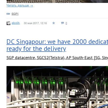
Читать дальше →
SGP1
alice2k
30 мая 2017, 12:16
0
DC Singapour: we have 2000 dedicat
ready for the delivery
SGP datacentre, SGCS2(Telstra), AP South-East [SG, Si