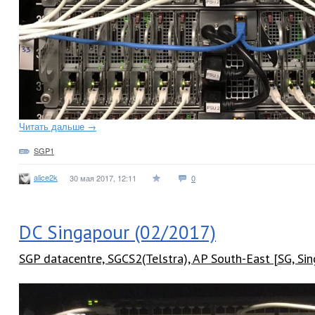
Читать дальше →
SGP1
alice2k
30 мая 2017, 12:11
0
DC Singapour (02/2017)
SGP datacentre, SGCS2(Telstra), AP South-East [SG, Si