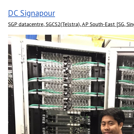
DC Signapour
SGP datacentre, SGCS2(Telstra), AP South-East [SG, Si