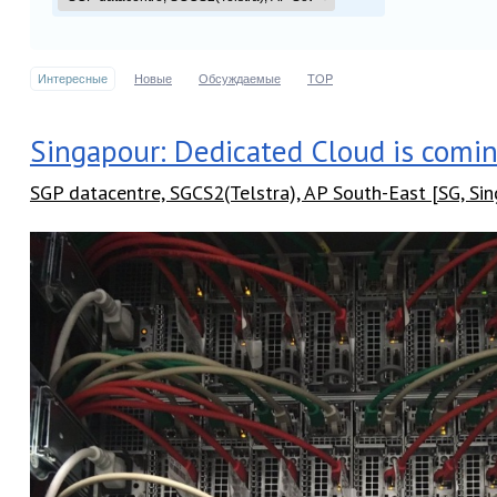
Интересные
Новые
Обсуждаемые
TOP
Singapour: Dedicated Cloud is comin
SGP datacentre, SGCS2(Telstra), AP South-East [SG, Si