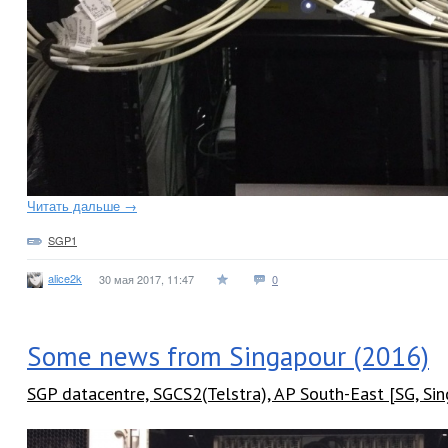
Читать дальше →
SGP1
alice2k
30 мая 2017, 11:47
0
Some news from Singapour (2016)
SGP datacentre, SGCS2(Telstra), AP South-East [SG, Si