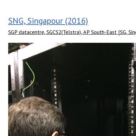
SNG, Singapour (2016)
SGP datacentre, SGCS2(Telstra), AP South-East [SG, Si