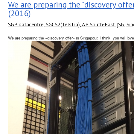
We are preparing the "discovery offe
(2016)
SGP datacentre, SGCS2(Telstra), AP South-East [SG, Si
We are preparing the «discovery offer» in Singapour. I think, you will love