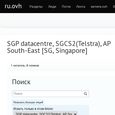
ru.ovh
Разделы
Люди
Поток
Лента
servera.ovh
I
SGP datacentre, SGCS2(Telstra), AP
South-East [SG, Singapore]
1
читатель, 8 топиков
Поиск
Показать больше опций
Искать только в этом блоге: