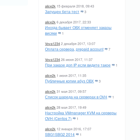
alice2k
15 февраля 2018, 09:43
Запущен бета-тест
3
alice2k
6 декабря 2017, 22:33
Иногда бывает ОВХ отменяет заказы
висяки
1
Vova1234
2 декабря 2017, 13:07
Оплата сервера, prepaid account
7
Vova1234
26 июня 2017, 11:37
При заказе доп IP если видите такое
1
alice2k
1 июня 2017, 11:35
Публичные копии абуз ОВХ
3
alice2k
31 мая 2017, 09:57
Список шареда на серверах в OVH
1
alice2k
28 мая 2017, 19:49
Настройка VMmanager KVM на серверы
OVH (Centos 7)
1
alice2k
12 января 2016, 17:07
SBG1SBG2 2014
1