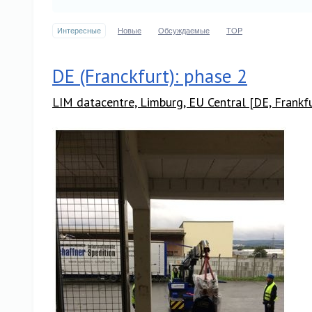
Интересные
Новые
Обсуждаемые
TOP
DE (Franckfurt): phase 2
LIM datacentre, Limburg, EU Central [DE, Frankf