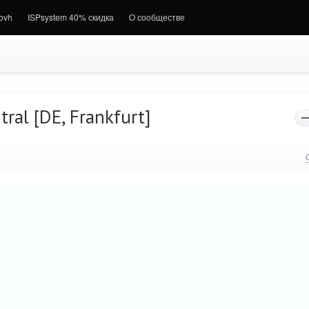
.ovh
ISPsystem 40% скидка
О сообществе
ral [DE, Frankfurt]