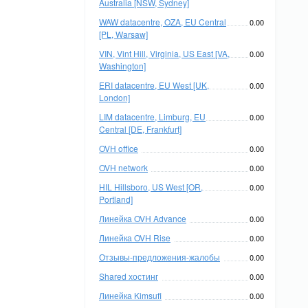
Australia [NSW, Sydney]
WAW datacentre, OZA, EU Central
0.00
[PL, Warsaw]
VIN, Vint Hill, Virginia, US East [VA,
0.00
Washington]
ERI datacentre, EU West [UK,
0.00
London]
LIM datacentre, Limburg, EU
0.00
Central [DE, Frankfurt]
OVH office
0.00
OVH network
0.00
HIL Hillsboro, US West [OR,
0.00
Portland]
Линейка OVH Advance
0.00
Линейка OVH Rise
0.00
Отзывы-предложения-жалобы
0.00
Shared хостинг
0.00
Линейка Kimsufi
0.00