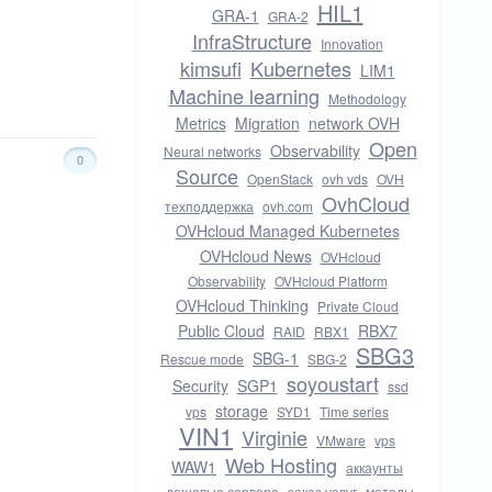
HIL1
GRA-1
GRA-2
InfraStructure
Innovation
kimsufi
Kubernetes
LIM1
Machine learning
Methodology
Metrics
Migration
network OVH
Open
Observability
Neural networks
0
Source
OpenStack
ovh vds
OVH
OvhCloud
техподдержка
ovh.com
OVHcloud Managed Kubernetes
OVHcloud News
OVHcloud
Observability
OVHcloud Platform
OVHcloud Thinking
Private Cloud
Public Cloud
RBX7
RAID
RBX1
SBG3
SBG-1
Rescue mode
SBG-2
soyoustart
Security
SGP1
ssd
storage
vps
SYD1
Time series
VIN1
Virginie
VMware
vps
Web Hosting
WAW1
аккаунты
дешевые сервера
заказ услуг
методы