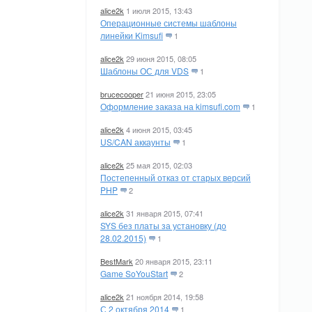
alice2k
1 июля 2015, 13:43
Операционные системы шаблоны
линейки Kimsufi
1
alice2k
29 июня 2015, 08:05
Шаблоны ОС для VDS
1
brucecooper
21 июня 2015, 23:05
Оформление заказа на kimsufi.com
1
alice2k
4 июня 2015, 03:45
US/CAN аккаунты
1
alice2k
25 мая 2015, 02:03
Постепенный отказ от старых версий
PHP
2
alice2k
31 января 2015, 07:41
SYS без платы за установку (до
28.02.2015)
1
BestMark
20 января 2015, 23:11
Game SoYouStart
2
alice2k
21 ноября 2014, 19:58
С 2 октября 2014
1