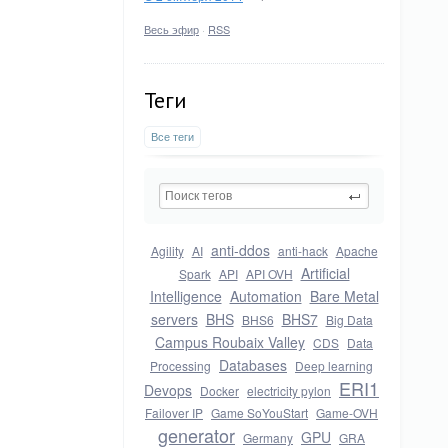
Весь эфир
·
RSS
Теги
Все теги
anti-ddos
Agility
AI
anti-hack
Apache
Artificial
Spark
API
API OVH
Intelligence
Automation
Bare Metal
servers
BHS
BHS7
BHS6
Big Data
Campus Roubaix Valley
CDS
Data
Databases
Processing
Deep learning
ERI1
Devops
Docker
electricity pylon
Failover IP
Game SoYouStart
Game-OVH
generator
GPU
Germany
GRA