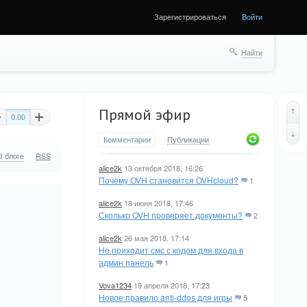
Зарегистрироваться
Войти
Найти
Прямой эфир
0.00
Комментарии
Публикации
О блоге
RSS
alice2k
13 октября 2018, 16:26
Почему OVH становится OVHcloud?
1
alice2k
18 июня 2018, 17:46
Сколько OVH проверяет документы?
2
alice2k
26 мая 2018, 17:14
Не приходит смс с кодом для входа в
админ панель
1
Vova1234
19 апреля 2018, 17:23
Новое правило anti-ddos для игры
5