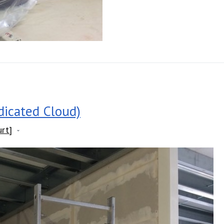
icated Cloud)
urt]