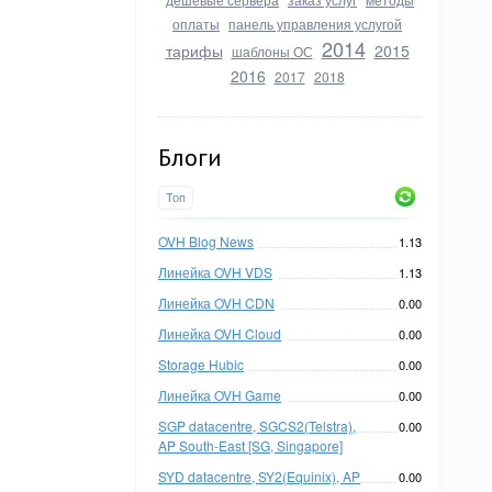
оплаты
панель управления услугой
2014
тарифы
2015
шаблоны ОС
2016
2017
2018
Блоги
Топ
OVH Blog News
1.13
Линейка OVH VDS
1.13
Линейка OVH CDN
0.00
Линейка OVH Cloud
0.00
Storage Hubic
0.00
Линейка OVH Game
0.00
SGP datacentre, SGCS2(Telstra),
0.00
AP South-East [SG, Singapore]
SYD datacentre, SY2(Equinix), AP
0.00