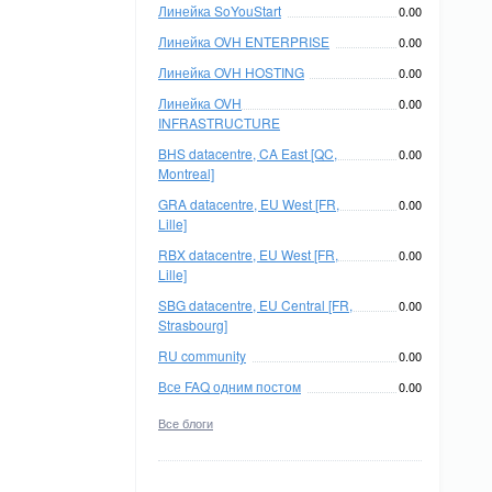
Линейка SoYouStart
0.00
Линейка OVH ENTERPRISE
0.00
Линейка OVH HOSTING
0.00
Линейка OVH
0.00
INFRASTRUCTURE
BHS datacentre, CA East [QC,
0.00
Montreal]
GRA datacentre, EU West [FR,
0.00
Lille]
RBX datacentre, EU West [FR,
0.00
Lille]
SBG datacentre, EU Central [FR,
0.00
Strasbourg]
RU community
0.00
Все FAQ одним постом
0.00
Все блоги