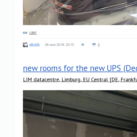
LIM1
alice2k
26 мая 2018, 23:10
0
new rooms for the new UPS (Ded
LIM datacentre, Limburg, EU Central [DE, Frankf