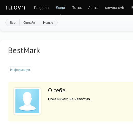
ru.ovh
Разделы
Люди
Поток
Лента
servera.ovh
I
Все
Онлайн
Новые
BestMark
Информация
О себе
Пока ничего не известно...