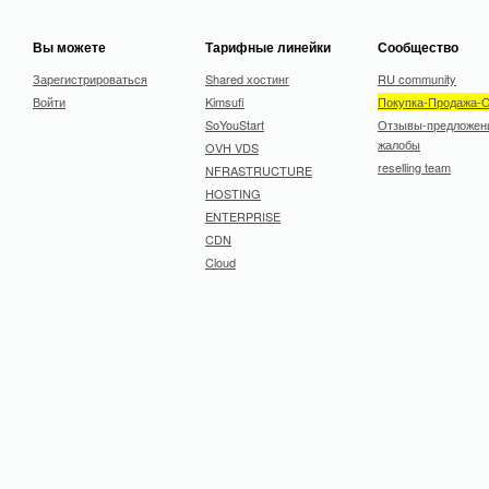
Вы можете
Тарифные линейки
Сообщество
Зарегистрироваться
Shared хостинг
RU community
Войти
Kimsufi
Покупка-Продажа-
SoYouStart
Отзывы-предложен
жалобы
OVH VDS
reselling team
NFRASTRUCTURE
HOSTING
ENTERPRISE
CDN
Cloud