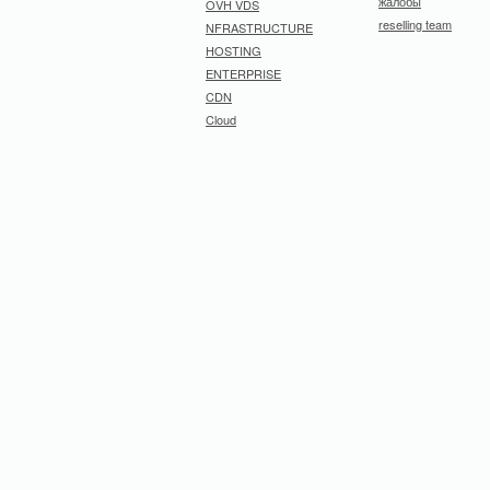
жалобы
OVH VDS
reselling team
NFRASTRUCTURE
HOSTING
ENTERPRISE
CDN
Cloud