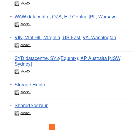
alice2k
WAW datacentre, OZA, EU Central [PL, Warsaw]
alice2k
VIN, Vint Hill, Virginia, US East [VA, Washington]
alice2k
SYD datacentre, SY2(Equinix), AP Australia [NSW,
Sydney]
alice2k
Storage Hubic
alice2k
Shared хостинг
alice2k
1