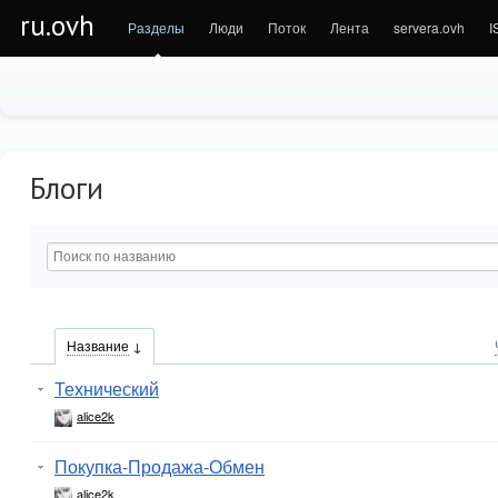
ru.ovh
Разделы
Люди
Поток
Лента
servera.ovh
I
Блоги
Название
Технический
alice2k
Покупка-Продажа-Обмен
alice2k