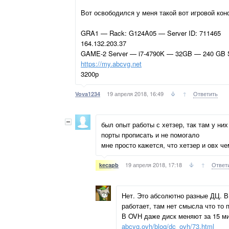
Вот освободился у меня такой вот игровой конф
GRA1 — Rack: G124A05 — Server ID: 711465
164.132.203.37
GAME-2 Server — i7-4790K — 32GB — 240 GB
https://my.abcvg.net
3200р
19 апреля 2018, 16:49
↑
Ответить
Vova1234
был опыт работы с хетзер, так там у ни
порты прописать и не помогало
мне просто кажется, что хетзер и овх че
19 апреля 2018, 17:18
↑
Ответ
kecapb
Нет. Это абсолютно разные ДЦ. В
работает, там нет смысла что то 
В OVH даже диск меняют за 15 ми
abcvg.ovh/blog/dc_ovh/73.html