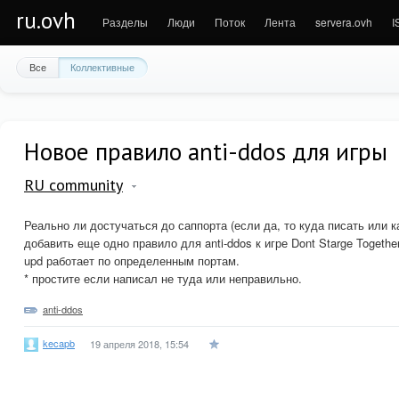
ru.ovh
Разделы
Люди
Поток
Лента
servera.ovh
I
Все
Коллективные
Новое правило anti-ddos для игры
RU community
Реально ли достучаться до саппорта (если да, то куда писать или к
добавить еще одно правило для anti-ddos к игре Dont Starge Togethe
upd работает по определенным портам.
* простите если написал не туда или неправильно.
anti-ddos
kecapb
19 апреля 2018, 15:54