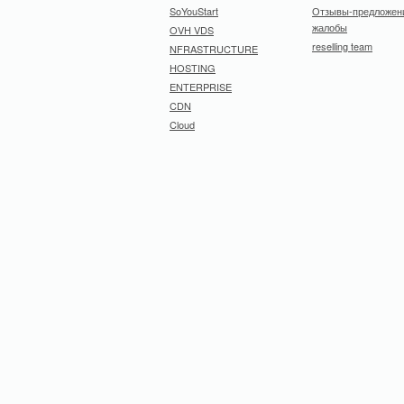
SoYouStart
Отзывы-предложен
жалобы
OVH VDS
reselling team
NFRASTRUCTURE
HOSTING
ENTERPRISE
CDN
Cloud