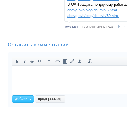
В OVH защита по другому работае
abcvg.ovh/blog/dc_ovh/5.html
abcvg.ovh/blog/dc_ovh/60.html
19 апреля 2018, 17:23
↑
Vova1234
Оставить комментарий
-
-
-
-
-
-
-
-
-
-
-
-
-
-
-
-
-
-
-
-
-
-
добавить
предпросмотр
-
-
-
-
-
-
-
-