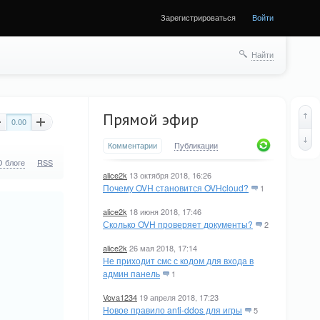
Зарегистрироваться
Войти
Найти
Прямой эфир
0.00
Комментарии
Публикации
О блоге
RSS
alice2k
13 октября 2018, 16:26
Почему OVH становится OVHcloud?
1
alice2k
18 июня 2018, 17:46
Сколько OVH проверяет документы?
2
alice2k
26 мая 2018, 17:14
Не приходит смс с кодом для входа в
админ панель
1
Vova1234
19 апреля 2018, 17:23
Новое правило anti-ddos для игры
5