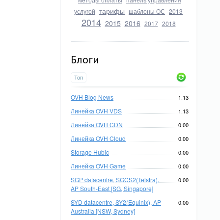
тарифы
услугой
шаблоны ОС
2013
2014
2015
2016
2017
2018
Блоги
Топ
OVH Blog News
1.13
Линейка OVH VDS
1.13
Линейка OVH CDN
0.00
Линейка OVH Cloud
0.00
Storage Hubic
0.00
Линейка OVH Game
0.00
SGP datacentre, SGCS2(Telstra),
0.00
AP South-East [SG, Singapore]
SYD datacentre, SY2(Equinix), AP
0.00
Australia [NSW, Sydney]