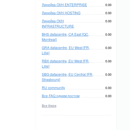
Линейка OVH ENTERPRISE
0.00
Линейка OVH HOSTING
0.00
Линейка OVH
0.00
INFRASTRUCTURE
BHS datacentre, CA East [QC,
0.00
Montreal]
GRA datacentre, EU West [FR,
0.00
Lille]
RBX datacentre, EU West [FR,
0.00
Lille]
SBG datacentre, EU Central [FR,
0.00
Strasbourg]
RU community
0.00
Все FAQ одним постом
0.00
Все блоги