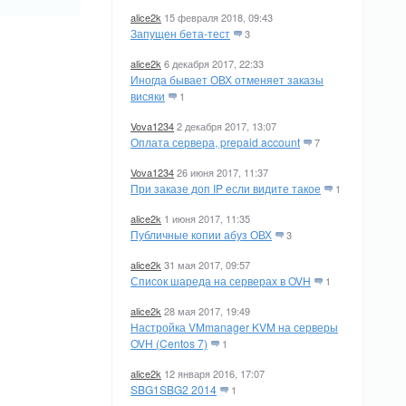
alice2k
15 февраля 2018, 09:43
Запущен бета-тест
3
alice2k
6 декабря 2017, 22:33
Иногда бывает ОВХ отменяет заказы
висяки
1
Vova1234
2 декабря 2017, 13:07
Оплата сервера, prepaid account
7
Vova1234
26 июня 2017, 11:37
При заказе доп IP если видите такое
1
alice2k
1 июня 2017, 11:35
Публичные копии абуз ОВХ
3
alice2k
31 мая 2017, 09:57
Список шареда на серверах в OVH
1
alice2k
28 мая 2017, 19:49
Настройка VMmanager KVM на серверы
OVH (Centos 7)
1
alice2k
12 января 2016, 17:07
SBG1SBG2 2014
1