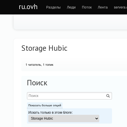
ru.ovh
Разделы
Люди
Поток
Лента
servera
Storage Hubic
1
читатель, 1 топик
Поиск
Показать больше опций
Искать только в этом блоге: