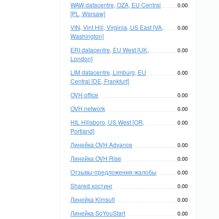
WAW datacentre, OZA, EU Central
0.00
[PL, Warsaw]
VIN, Vint Hill, Virginia, US East [VA,
0.00
Washington]
ERI datacentre, EU West [UK,
0.00
London]
LIM datacentre, Limburg, EU
0.00
Central [DE, Frankfurt]
OVH office
0.00
OVH network
0.00
HIL Hillsboro, US West [OR,
0.00
Portland]
Линейка OVH Advance
0.00
Линейка OVH Rise
0.00
Отзывы-предложения-жалобы
0.00
Shared хостинг
0.00
Линейка Kimsufi
0.00
Линейка SoYouStart
0.00