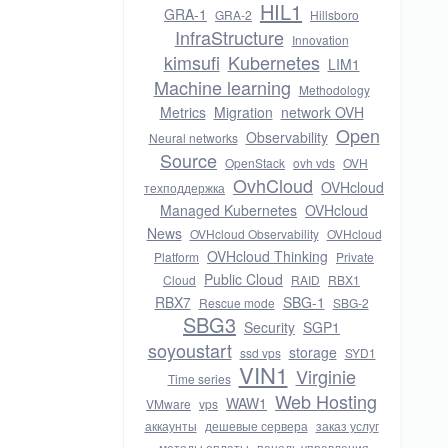
HIL1
GRA-1
GRA-2
Hillsboro
InfraStructure
Innovation
kimsufi
Kubernetes
LIM1
Machine learning
Methodology
Metrics
Migration
network OVH
Open
Observability
Neural networks
Source
OpenStack
ovh vds
OVH
OvhCloud
OVHcloud
техподдержка
Managed Kubernetes
OVHcloud
News
OVHcloud Observability
OVHcloud
OVHcloud Thinking
Platform
Private
Public Cloud
Cloud
RAID
RBX1
RBX7
SBG-1
Rescue mode
SBG-2
SBG3
Security
SGP1
soyoustart
storage
ssd vps
SYD1
VIN1
Virginie
Time series
Web Hosting
WAW1
VMware
vps
аккаунты
дешевые сервера
заказ услуг
методы оплаты
панель управления