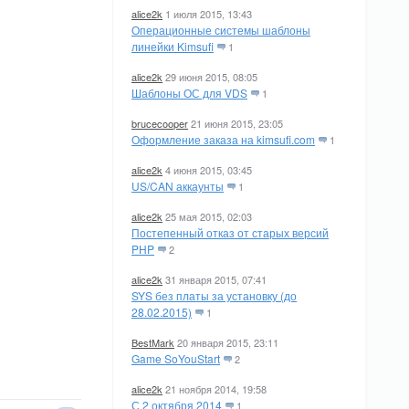
alice2k
1 июля 2015, 13:43
Операционные системы шаблоны
линейки Kimsufi
1
alice2k
29 июня 2015, 08:05
Шаблоны ОС для VDS
1
brucecooper
21 июня 2015, 23:05
Оформление заказа на kimsufi.com
1
alice2k
4 июня 2015, 03:45
US/CAN аккаунты
1
alice2k
25 мая 2015, 02:03
Постепенный отказ от старых версий
PHP
2
alice2k
31 января 2015, 07:41
SYS без платы за установку (до
28.02.2015)
1
BestMark
20 января 2015, 23:11
Game SoYouStart
2
alice2k
21 ноября 2014, 19:58
С 2 октября 2014
1