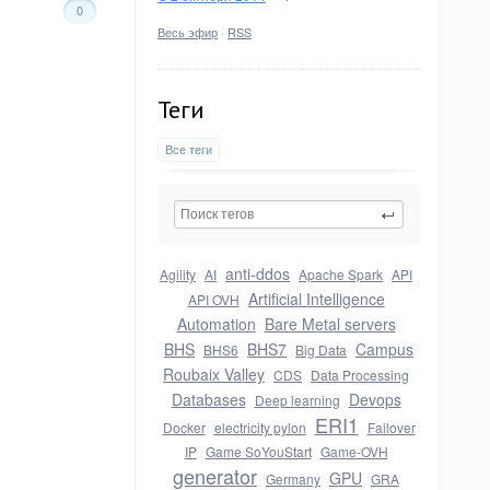
0
Весь эфир
·
RSS
Теги
Все теги
anti-ddos
Agility
AI
Apache Spark
API
Artificial Intelligence
API OVH
Automation
Bare Metal servers
BHS
BHS7
Campus
BHS6
Big Data
Roubaix Valley
CDS
Data Processing
Databases
Devops
Deep learning
ERI1
Docker
electricity pylon
Failover
IP
Game SoYouStart
Game-OVH
generator
GPU
Germany
GRA