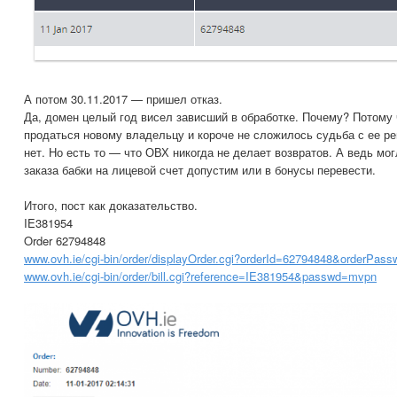
А потом 30.11.2017 — пришел отказ.
Да, домен целый год висел зависший в обработке. Почему? Потому ч
продаться новому владельцу и короче не сложилось судьба с ее ре
нет. Но есть то — что ОВХ никогда не делает возвратов. А ведь мо
заказа бабки на лицевой счет допустим или в бонусы перевести.
Итого, пост как доказательство.
IE381954
Order 62794848
www.ovh.ie/cgi-bin/order/displayOrder.cgi?orderId=62794848&orderPas
www.ovh.ie/cgi-bin/order/bill.cgi?reference=IE381954&passwd=mvpn