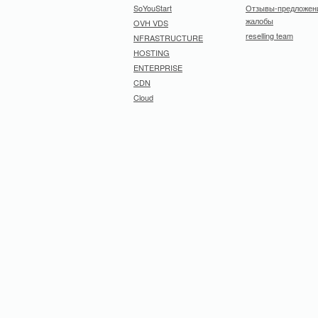
SoYouStart
Отзывы-предложен
жалобы
OVH VDS
reselling team
NFRASTRUCTURE
HOSTING
ENTERPRISE
CDN
Cloud