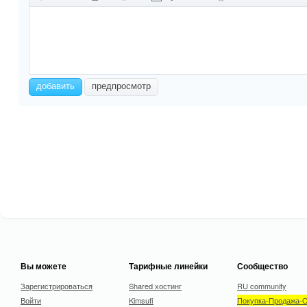
-
-
-
-
-
-
-
-
-
-
-
-
-
-
-
-
-
-
-
-
добавить
предпросмотр
-
-
-
-
-
-
-
-
Вы можете
Тарифные линейки
Сообщество
Зарегистрироваться
Shared хостинг
RU community
Войти
Kimsufi
Покупка-Продажа-