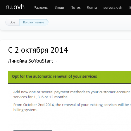
ru.ovh
Разделы
Люди
Поток
Лента
servera.ovh
I
Все
Коллективные
С 2 октября 2014
Линейка SoYouStart