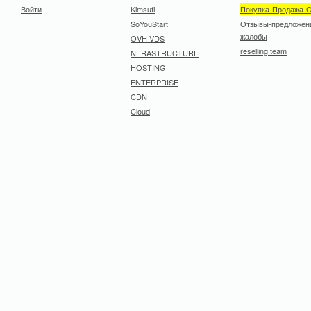
Войти
Kimsufi
Покупка-Продажа-
SoYouStart
Отзывы-предложен
жалобы
OVH VDS
reselling team
NFRASTRUCTURE
HOSTING
ENTERPRISE
CDN
Cloud