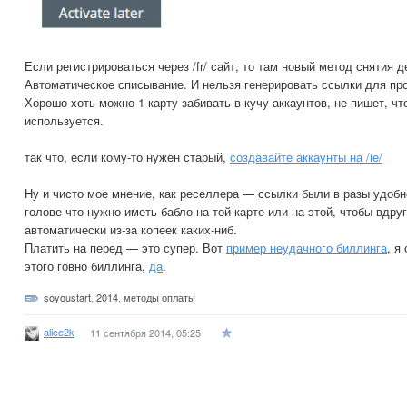
Если регистрироваться через /fr/ сайт, то там новый метод снятия д
Автоматическое списывание. И нельзя генерировать ссылки для пр
Хорошо хоть можно 1 карту забивать в кучу аккаунтов, не пишет, что
используется.
так что, если кому-то нужен старый,
создавайте аккаунты на /ie/
Ну и чисто мое мнение, как реселлера — ссылки были в разы удобн
голове что нужно иметь бабло на той карте или на этой, чтобы вдру
автоматически из-за копеек каких-ниб.
Платить на перед — это супер. Вот
пример неудачного биллинга
, я
этого говно биллинга,
да
.
soyoustart
,
2014
,
методы оплаты
alice2k
11 сентября 2014, 05:25