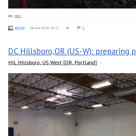
HIL1
alice2k
26 мая 2018, 23:17
0
DC Hillsboro,OR (US-W): preparing 
HIL Hillsboro, US West [OR, Portland]