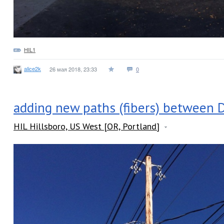
HIL1
alice2k
26 мая 2018, 23:33
0
adding new paths (fibers) between 
HIL Hillsboro, US West [OR, Portland]