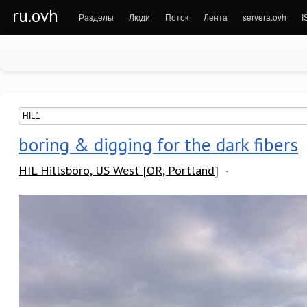
ru.ovh
Разделы
Люди
Поток
Лента
servera.ovh
I
boring & digging for the dark fibers
HIL Hillsboro, US West [OR, Portland]