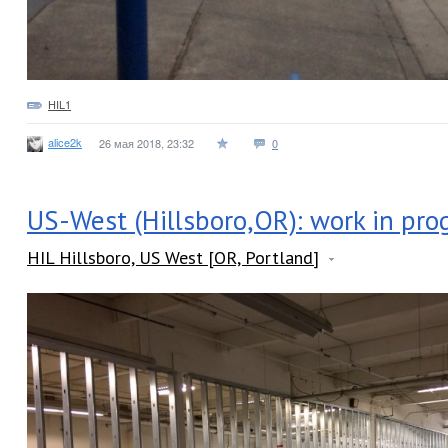
HIL1
alice2k
26 мая 2018, 23:32
0
US-West (Hillsboro,OR): work in pro
HIL Hillsboro, US West [OR, Portland]