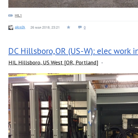
HIL1
alice2k
26 мая 2018, 23:21
0
DC Hillsboro,OR (US-W): elec work i
HIL Hillsboro, US West [OR, Portland]