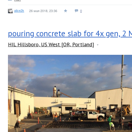
alice2k
26 мая 2018, 23:36
0
pouring concrete slab for 4x gen, 2
HIL Hillsboro, US West [OR, Portland]