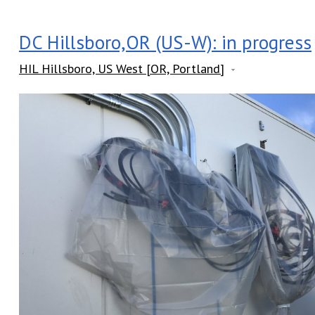
DC Hillsboro,OR (US-W): in progress
HIL Hillsboro, US West [OR, Portland]