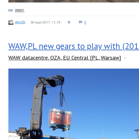
WAW1
alice2k
30 мая 2017, 11:19
0
WAW,PL new gears to play with (201
WAW datacentre, OZA, EU Central [PL, Warsaw]