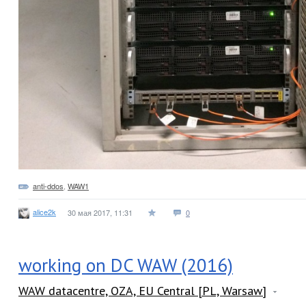
anti-ddos
,
WAW1
alice2k
30 мая 2017, 11:31
0
working on DC WAW (2016)
WAW datacentre, OZA, EU Central [PL, Warsaw]