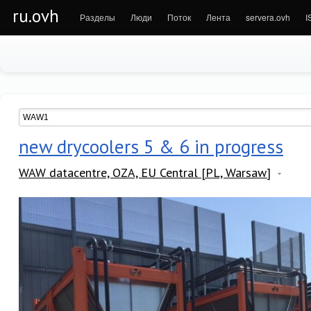
ru.ovh
Разделы
Люди
Поток
Лента
servera.ovh
I
new drycoolers 5 & 6 in progress
WAW datacentre, OZA, EU Central [PL, Warsaw]