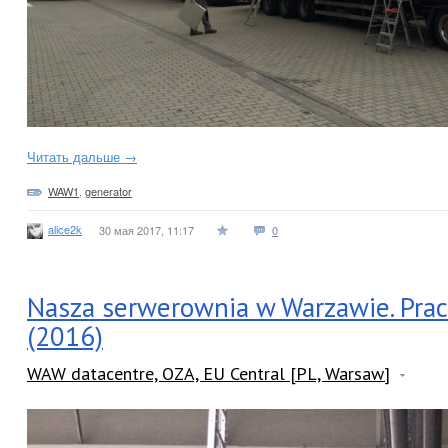
Читать дальше →
WAW1
,
generator
alice2k
30 мая 2017, 11:17
0
Nasza serwerownia w Warzawie. Prace
(2016)
WAW datacentre, OZA, EU Central [PL, Warsaw]