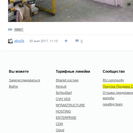
WAW1
alice2k
30 мая 2017, 11:13
0
Вы можете
Тарифные линейки
Сообщество
Зарегистрироваться
Shared хостинг
RU community
Войти
Kimsufi
Покупка-Продажа-
SoYouStart
Отзывы-предложен
жалобы
OVH VDS
reselling team
NFRASTRUCTURE
HOSTING
ENTERPRISE
CDN
Cloud