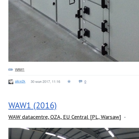
WAW1
alice2k
30 мая 2017, 11:16
0
WAW1 (2016)
WAW datacentre, OZA, EU Central [PL, Warsaw]