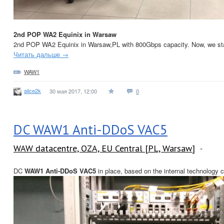
2nd POP WA2 Equinix in Warsaw
2nd POP WA2 Equinix in Warsaw,PL with 800Gbps capacity. Now, we start
Читать дальше →
WAW1
alice2k
30 мая 2017, 12:00
0
DC WAW1 Anti-DDoS VAC5
WAW datacentre, OZA, EU Central [PL, Warsaw]
DC
WAW1 Anti-DDoS VAC5
in place, based on the internal technology c