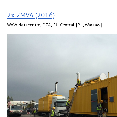
2x 2MVA (2016)
WAW datacentre, OZA, EU Central [PL, Warsaw]