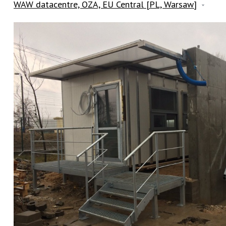
WAW datacentre, OZA, EU Central [PL, Warsaw]