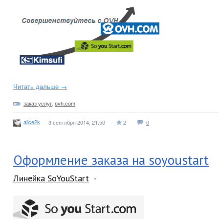
Читать дальше →
заказ услуг
,
ovh.com
alice2k
3 сентября 2014, 21:50
2
0
Оформление заказа на soyoustart
Линейка SoYouStart