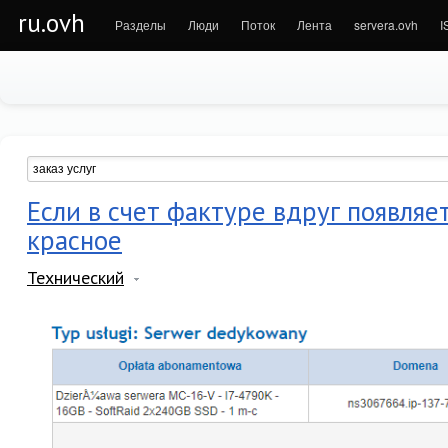
ru.ovh
Разделы
Люди
Поток
Лента
servera.ovh
I
Если в счет фактуре вдруг появляе
красное
Технический