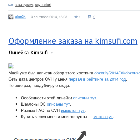
заказ услуг
,
soyoustart
alice2k
3 сентября 2014, 18:23
1
0
Оформление заказа на kimsufi.com
Линейка Kimsufi
Мной уже был написан обзор этого хостинга
obzor.ly/2014/06/obzor-x
Сеть дата центров OVH у меня
первая в рейтинге за 2014 год
.
Но еще раз, продублирую сюда.
Особенности этой линейки
описаны тут
.
Шаблоны ОС
описаны тут
.
Разные FAQ по OVH
имеются тут
.
Купить через меня и мои аккаунты —
можно тут
.