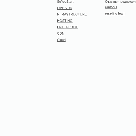
SoYouStart
Отзывы-предложен
жалобы
OVH VDS
reselling team
NFRASTRUCTURE
HOSTING
ENTERPRISE
CDN
Cloud