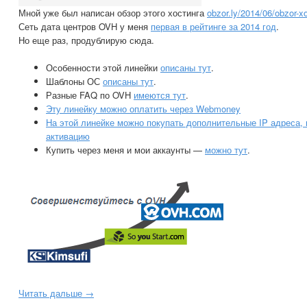
Мной уже был написан обзор этого хостинга
obzor.ly/2014/06/obzor-x
Сеть дата центров OVH у меня
первая в рейтинге за 2014 год
.
Но еще раз, продублирую сюда.
Особенности этой линейки
описаны тут
.
Шаблоны ОС
описаны тут
.
Разные FAQ по OVH
имеются тут
.
Эту линейку можно оплатить через Webmoney
На этой линейке можно покупать дополнительные IP адреса, 
активацию
Купить через меня и мои аккаунты —
можно тут
.
Читать дальше →