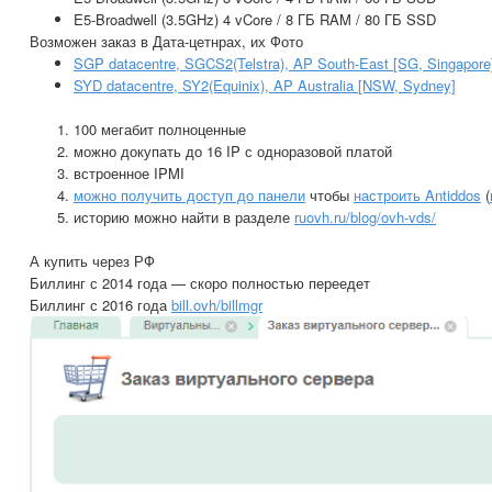
E5-Broadwell (3.5GHz) 4 vCore / 8 ГБ RAM / 80 ГБ SSD
Возможен заказ в Дата-цетнрах, их Фото
SGP datacentre, SGCS2(Telstra), AP South-East [SG, Singapore
SYD datacentre, SY2(Equinix), AP Australia [NSW, Sydney]
100 мегабит полноценные
можно докупать до 16 IP с одноразовой платой
встроенное IPMI
можно получить доступ до панели
чтобы
настроить Antiddos
(
историю можно найти в разделе
ruovh.ru/blog/ovh-vds/
А купить через РФ
Биллинг с 2014 года — скоро полностью переедет
Биллинг с 2016 года
bill.ovh/billmgr