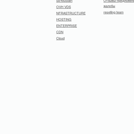
SoYouStart
Отзывы-предложен
жалобы
OVH VDS
reselling team
NFRASTRUCTURE
HOSTING
ENTERPRISE
CDN
Cloud