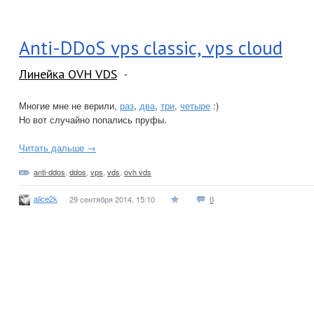
Anti-DDoS vps classic, vps cloud
Линейка OVH VDS
Многие мне не верили,
раз
,
два
,
три
,
четыре
:)
Но вот случайно попались пруфы.
Читать дальше →
anti-ddos
,
ddos
,
vps
,
vds
,
ovh vds
alice2k
29 сентября 2014, 15:10
0