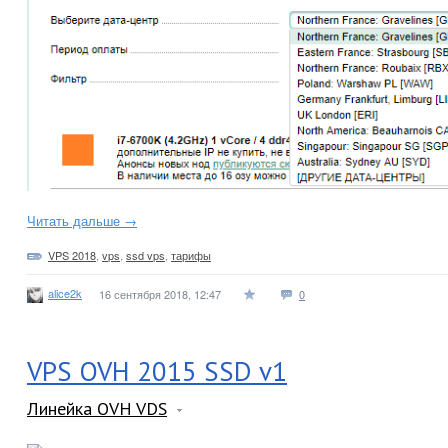
Читать дальше →
VPS 2018
,
vps
,
ssd vps
,
тарифы
alice2k
16 сентября 2018, 12:47
0
VPS OVH 2015 SSD v1
Линейка OVH VDS