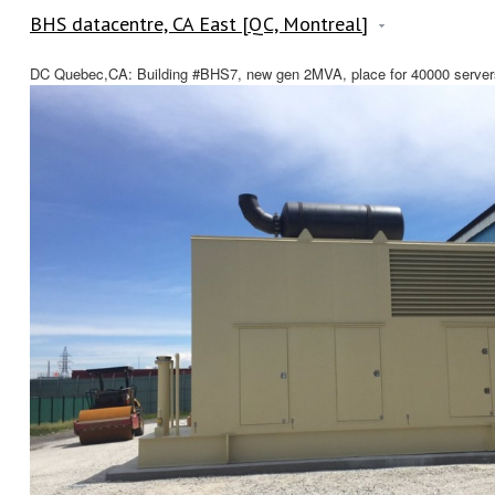
BHS datacentre, CA East [QC, Montreal]
DC Quebec,CA: Building #BHS7, new gen 2MVA, place for 40000 servers