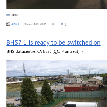
BHS7
alice2k
26 мая 2018, 23:01
0
BHS7 1 is ready to be switched on
BHS datacentre, CA East [QC, Montreal]