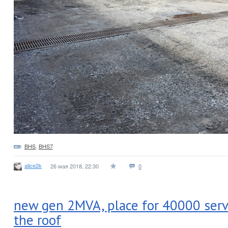
BHS
,
BHS7
alice2k
26 мая 2018, 22:30
0
new gen 2MVA, place for 40000 serv
the roof