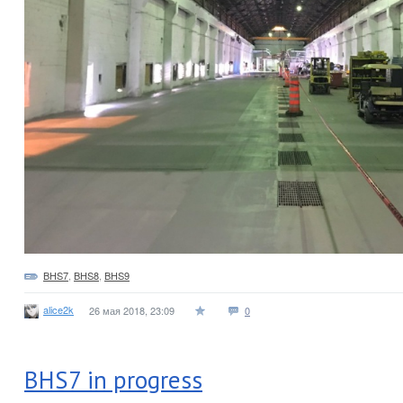
BHS7
,
BHS8
,
BHS9
alice2k
26 мая 2018, 23:09
0
BHS7 in progress