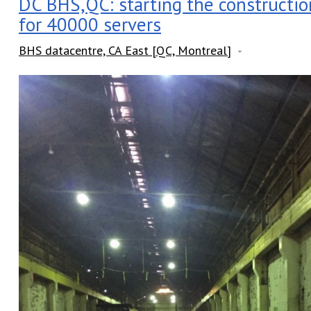
DC BHS,QC: starting the constructi
for 40000 servers
BHS datacentre, CA East [QC, Montreal]