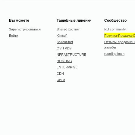
Вы можете
Тарифные линейки
Сообщество
Зарегистрироваться
Shared хостинг
RU community
Войти
Kimsufi
Покупка-Продажа-
SoYouStart
Отзывы-предложен
жалобы
OVH VDS
reselling team
NFRASTRUCTURE
HOSTING
ENTERPRISE
CDN
Cloud