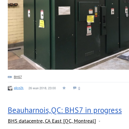
BHS7
alice2k
26 мая 2018, 23:00
0
Beauharnois,QC: BHS7 in progress
BHS datacentre, CA East [QC, Montreal]