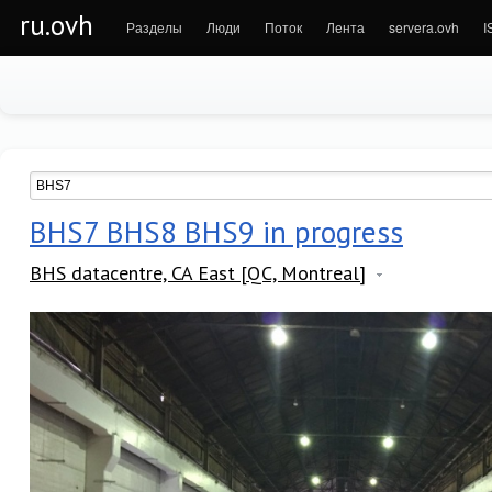
ru.ovh
Разделы
Люди
Поток
Лента
servera.ovh
I
BHS7 BHS8 BHS9 in progress
BHS datacentre, CA East [QC, Montreal]