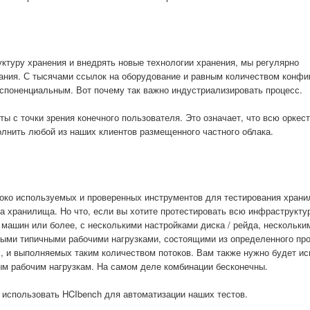
ктуру хранения и внедрять новые технологии хранения, мы регулярно
ания. С тысячами ссылок на оборудование и равным количеством конфи
кспоненциальным. Вот почему так важно индустриализировать процесс.
ы с точки зрения конечного пользователя. Это означает, что всю оркест
лнить любой из наших клиентов размещенного частного облака.
широко используемых и проверенных инструментов для тестирования хран
а хранилища. Но что, если вы хотите протестировать всю инфраструкту
х машин или более, с несколькими настройками диска / рейда, нескольк
чными типичными рабочими нагрузками, состоящими из определенного пр
х, и выполняемых таким количеством потоков. Вам также нужно будет и
ым рабочим нагрузкам. На самом деле комбинации бесконечны.
 использовать HCIbench для автоматизации наших тестов.