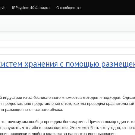
.ovh
ISPsystem 40% скидка
О сообществе
истем хранения с помощью размеще
 индустрии из-за бесчисленного множества методов и подходов. Однако
ет предоставлено представление о том, как мы проводим сравнительный
я размещенного частного облака.
ть, почему мы вообще проводим бенчмаркинг. Причина номер один в то
 запускать что-либо в производство. Это может быть что угодно, от но
ления прошивки и любого количества вариантов использования.