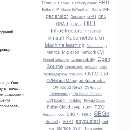
ERI1
Devops
Docker
electricity pylon
Failover IP
Game SoYouStart
Game-OVH
generator
GPU
Germany
GRA
HIL1
GRA-1
GRA-2
InfraStructure
Innovation
гураций
kimsufi
Kubernetes
LIM1
Machine learning
Methodology
ровку,
Metrics
Migration
network OVH
Open
Observability
Neural networks
Source
OpenStack
ovh vds
OVH
OvhCloud
техподдержка
ovh.com
OVHcloud Managed Kubernetes
илища. Они
OVHcloud News
OVHcloud
ру от начала
Observability
OVHcloud Platform
ими размерами
оцента
OVHcloud Thinking
Private Cloud
спользовать
Public Cloud
RBX7
RAID
RBX1
SBG3
SBG-1
Rescue mode
SBG-2
soyoustart
Security
SGP1
ssd
storage
vps
SYD1
Time series