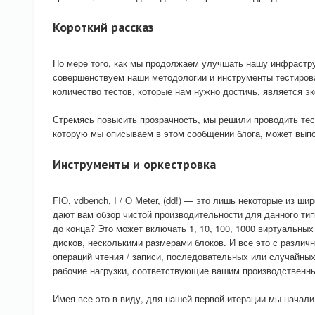
Короткий рассказ
По мере того, как мы продолжаем улучшать нашу инфрастру
совершенствуем наши методологии и инструменты тестиров
количество тестов, которые нам нужно достичь, является э
Стремясь повысить прозрачность, мы решили проводить тест
которую мы описываем в этом сообщении блога, может выпо
Инструменты и оркестровка
FIO, vdbench, I / O Meter, (dd!) — это лишь некоторые из 
дают вам обзор чистой производительности для данного тип
до конца? Это может включать 1, 10, 100, 1000 виртуальны
дисков, несколькими размерами блоков. И все это с разли
операций чтения / записи, последовательных или случайны
рабочие нагрузки, соответствующие вашим производственн
Имея все это в виду, для нашей первой итерации мы начали