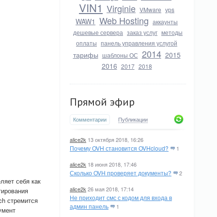
VIN1
Virginie
VMware
vps
Web Hosting
WAW1
аккаунты
дешевые сервера
заказ услуг
методы
оплаты
панель управления услугой
2014
тарифы
2015
шаблоны ОС
2016
2017
2018
Прямой эфир
Комментарии
Публикации
alice2k
13 октября 2018, 16:26
Почему OVH становится OVHcloud?
1
alice2k
18 июня 2018, 17:46
Сколько OVH проверяет документы?
2
ляет себя как
alice2k
26 мая 2018, 17:14
тирования
Не приходит смс с кодом для входа в
ch стремится
админ панель
1
умент