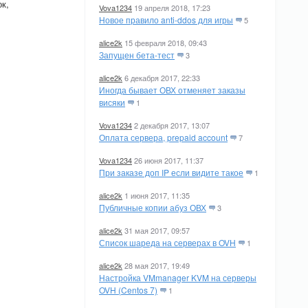
к,
Vova1234
19 апреля 2018, 17:23
Новое правило anti-ddos для игры
5
alice2k
15 февраля 2018, 09:43
Запущен бета-тест
3
alice2k
6 декабря 2017, 22:33
Иногда бывает ОВХ отменяет заказы
висяки
1
Vova1234
2 декабря 2017, 13:07
Оплата сервера, prepaid account
7
Vova1234
26 июня 2017, 11:37
При заказе доп IP если видите такое
1
alice2k
1 июня 2017, 11:35
Публичные копии абуз ОВХ
3
alice2k
31 мая 2017, 09:57
Список шареда на серверах в OVH
1
alice2k
28 мая 2017, 19:49
Настройка VMmanager KVM на серверы
OVH (Centos 7)
1