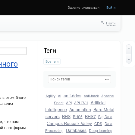
Зарегистрироваться
Войти
Найти
Теги
нного
Все теги
anti-ddos
Agility
AI
anti-hack
Apache
 в этом блоге
Artificial
Spark
API
API OVH
 анализ
Intelligence
Automation
Bare Metal
servers
BHS
BHS7
BHS6
Big Data
м, что нам
Campus Roubaix Valley
CDS
Data
вой платформы
Databases
Processing
Deep learning