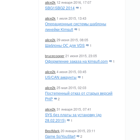
alice2k
12 января 2016, 17:07
SBG1SBG2 2014
1
alice2k
1 июля 2015, 13:43
Операционные системы шаблоны
линейки Kimsufi
1
alice2k
29 июня 2015, 08:05
Шаблоны ОС для VDS
1
brucecooper
21 июня 2015, 23:05
Оформление заказа на kimsufi.com
1
alice2k
4 июня 2015, 03:45
US/CAN аккаунты
1
alice2k
25 мая 2015, 02:03
Постепенный отказ от старых версий
PHP
2
alice2k
31 января 2015, 07:41
SYS без платы за установку (до
28.02.2015)
1
BestMark
20 января 2015, 23:11
Game SoYouStart
2