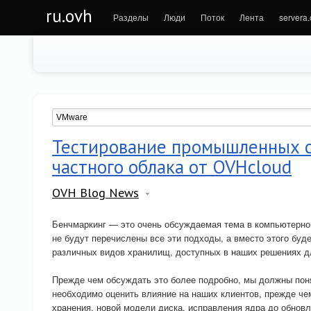
ru.ovh
Разделы
Люди
Поток
Лента
servera
Тестирование промышленных с
частного облака от OVHcloud
OVH Blog News
Бенчмаркинг — это очень обсуждаемая тема в компьютерной
не будут перечислены все эти подходы, а вместо этого буд
различных видов хранилищ, доступных в наших решениях дл
Прежде чем обсуждать это более подробно, мы должны поня
необходимо оценить влияние на наших клиентов, прежде чем
хранения, новой модели диска, исправления ядра до обнов