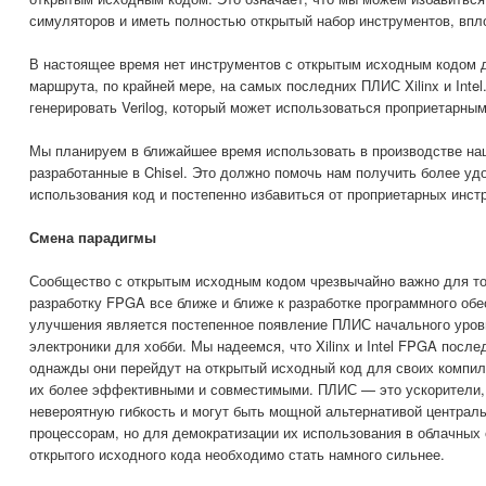
симуляторов и иметь полностью открытый набор инструментов, впл
В настоящее время нет инструментов с открытым исходным кодом
маршрута, по крайней мере, на самых последних ПЛИС Xilinx и Intel
генерировать Verilog, который может использоваться проприетарны
Мы планируем в ближайшее время использовать в производстве на
разработанные в Chisel. Это должно помочь нам получить более уд
использования код и постепенно избавиться от проприетарных инст
Смена парадигмы
Сообщество с открытым исходным кодом чрезвычайно важно для то
разработку FPGA все ближе и ближе к разработке программного об
улучшения является постепенное появление ПЛИС начального уровн
электроники для хобби. Мы надеемся, что Xilinx и Intel FPGA после
однажды они перейдут на открытый исходный код для своих компил
их более эффективными и совместимыми. ПЛИС — это ускорители,
невероятную гибкость и могут быть мощной альтернативой централ
процессорам, но для демократизации их использования в облачных
открытого исходного кода необходимо стать намного сильнее.