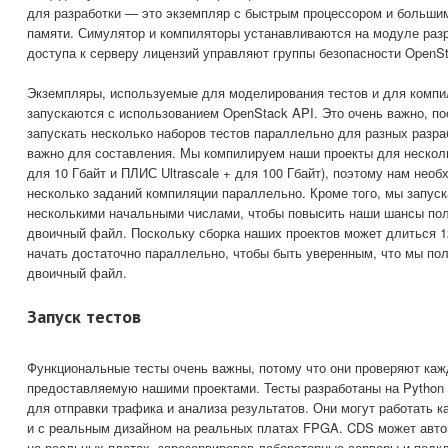
для разработки — это экземпляр с быстрым процессором и больши
памяти. Симулятор и компиляторы устанавливаются на модуле раз
доступа к серверу лицензий управляют группы безопасности OpenSt
Экземпляры, используемые для моделирования тестов и для компи
запускаются с использованием OpenStack API. Это очень важно, по
запускать несколько наборов тестов параллельно для разных разра
важно для составления. Мы компилируем наши проекты для несколь
для 10 Гбайт и ПЛИС Ultrascale + для 100 Гбайт), поэтому нам нео
несколько заданий компиляции параллельно. Кроме того, мы запус
несколькими начальными числами, чтобы повысить наши шансы по
двоичный файл. Поскольку сборка наших проектов может длиться 1
начать достаточно параллельно, чтобы быть уверенным, что мы по
двоичный файл.
Запуск тестов
Функциональные тесты очень важны, потому что они проверяют ка
предоставляемую нашими проектами. Тесты разработаны на Python
для отправки трафика и анализа результатов. Они могут работать ка
и с реальным дизайном на реальных платах FPGA. CDS может авто
на реальных платах, зарезервировав лабораторные серверы и подк