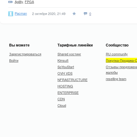
Agility
,
FPGA
Pacman
2 октября 2020, 21:49
0
Вы можете
Тарифные линейки
Сообщество
Зарегистрироваться
Shared хостинг
RU community
Войти
Kimsufi
Покупка-Продажа-
SoYouStart
Отзывы-предложен
жалобы
OVH VDS
reselling team
NFRASTRUCTURE
HOSTING
ENTERPRISE
CDN
Cloud