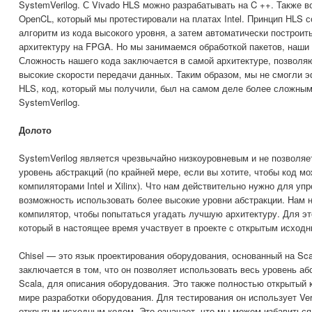
SystemVerilog. С Vivado HLS можно разрабатывать на C ++. Также 
OpenCL, который мы протестировали на платах Intel. Принцип HLS с
алгоритм из кода высокого уровня, а затем автоматически построи
архитектуру на FPGA. Но мы занимаемся обработкой пакетов, наши
Сложность нашего кода заключается в самой архитектуре, позвол
высокие скорости передачи данных. Таким образом, мы не смогли 
HLS, код, который мы получили, был на самом деле более сложным
SystemVerilog.
Долото
SystemVerilog является чрезвычайно низкоуровневым и не позволяе
уровень абстракций (по крайней мере, если вы хотите, чтобы код м
компиляторами Intel и Xilinx). Что нам действительно нужно для уп
возможность использовать более высокие уровни абстракции. Нам 
компилятор, чтобы попытаться угадать лучшую архитектуру. Для это
который в настоящее время участвует в проекте с открытым исходны
Chisel — это язык проектирования оборудования, основанный на Sca
заключается в том, что он позволяет использовать весь уровень а
Scala, для описания оборудования. Это также полностью открытый к
мире разработки оборудования. Для тестирования он использует Veri
открытым исходным кодом. Это означает, что мы можем избавиться