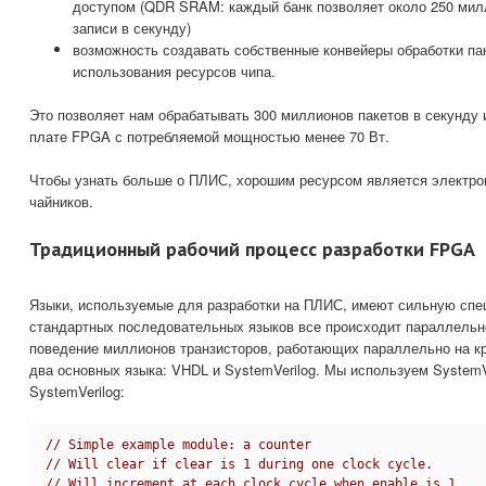
доступом (QDR SRAM: каждый банк позволяет около 250 мил
записи в секунду)
возможность создавать собственные конвейеры обработки па
использования ресурсов чипа.
Это позволяет нам обрабатывать 300 миллионов пакетов в секунду и
плате FPGA с потребляемой мощностью менее 70 Вт.
Чтобы узнать больше о ПЛИС, хорошим ресурсом является электро
чайников.
Традиционный рабочий процесс разработки FPGA
Языки, используемые для разработки на ПЛИС, имеют сильную спец
стандартных последовательных языков все происходит параллельн
поведение миллионов транзисторов, работающих параллельно на к
два основных языка: VHDL и SystemVerilog. Мы используем SystemV
SystemVerilog:
// Simple example module: a counter
// Will clear if clear is 1 during one clock cycle.
// Will increment at each clock cycle when enable is 1.