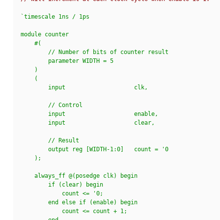
`timescale 1ns / 1ps
module counter
    #(
        // Number of bits of counter result
        parameter WIDTH = 5
    )
    (
        input                    clk,
        // Control
        input                    enable,
        input                    clear,
        // Result
        output reg [WIDTH-1:0]   count = '0
    );
    always_ff @(posedge clk) begin
        if (clear) begin
            count <= '0;
        end else if (enable) begin
            count <= count + 1;
        end