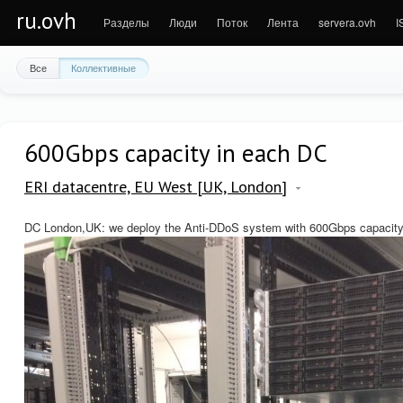
ru.ovh
Разделы
Люди
Поток
Лента
servera.ovh
I
Все
Коллективные
600Gbps capacity in each DC
ERI datacentre, EU West [UK, London]
DC London,UK: we deploy the Anti-DDoS system with 600Gbps capacity