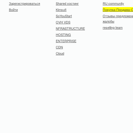
Зарегистрироваться
Shared хостинг
RU community
Войти
Kimsufi
Покупка-Продажа-
SoYouStart
Отзывы-предложен
жалобы
OVH VDS
reselling team
NFRASTRUCTURE
HOSTING
ENTERPRISE
CDN
Cloud