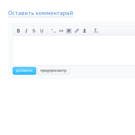
Оставить комментарий
-
-
-
-
-
-
-
-
-
-
-
-
-
-
-
-
-
-
-
-
-
-
добавить
предпросмотр
-
-
-
-
-
-
-
-