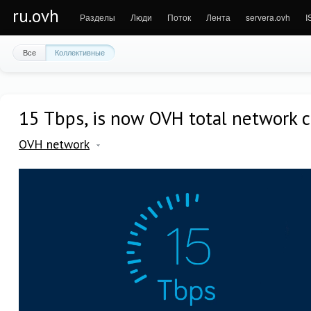
ru.ovh
Разделы
Люди
Поток
Лента
servera.ovh
I
Все
Коллективные
15 Tbps, is now OVH total network c
OVH network