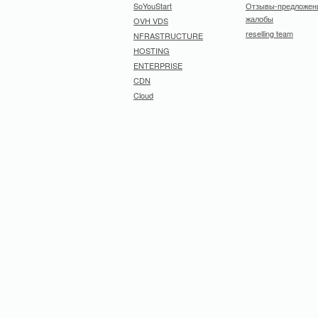
SoYouStart
Отзывы-предложен
жалобы
OVH VDS
reselling team
NFRASTRUCTURE
HOSTING
ENTERPRISE
CDN
Cloud