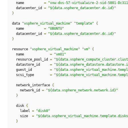
  name          
=
"vxw-dvs-57-virtualwire-2-sid-5001-Dc311
  datacenter_id 
=
"${data.vsphere_datacenter.dc.id}"
}
data 
"vsphere_virtual_machine"
"template"
{
  name          
=
"UBUNTU"
  datacenter_id 
=
"${data.vsphere_datacenter.dc.id}"
}
resource 
"vsphere_virtual_machine"
"vm"
{
  name             
=
"vm01"
  resource_pool_id 
=
"${data.vsphere_compute_cluster.clust
  datastore_id     
=
"${data.vsphere_datastore.datastore.i
  guest_id         
=
"${data.vsphere_virtual_machine.templ
  scsi_type        
=
"${data.vsphere_virtual_machine.templ
  network_interface 
{
    network_id 
=
"${data.vsphere_network.network.id}"
}
  disk 
{
    label 
=
"disk0"
    size  
=
"${data.vsphere_virtual_machine.template.disks
}