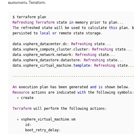
выполнять Terraform.
$ terraform plan
Refreshing
Terraform
 state 
in
-
memory prior to plan
...
The
 refreshed state will be used to calculate 
this
 plan
,
 b
persisted to 
local
or
 remote state storage
.
data
.
vsphere_datacenter
.
dc
:
Refreshing
 state
...
data
.
vsphere_compute_cluster
.
cluster
:
Refreshing
 state
...
data
.
vsphere_network
.
network
:
Refreshing
 state
...
data
.
vsphere_datastore
.
datastore
:
Refreshing
 state
...
data
.
vsphere_virtual_machine
.
template
:
Refreshing
 state
...
----------------------------------------------------------
An
 execution plan has been generated 
and
is
 shown below
.
Resource
 actions are indicated 
with
 the following symbols
:
+
 create
Terraform
 will perform the following actions
:
+
 vsphere_virtual_machine
.
vm
      id
:
      boot_retry_delay
: