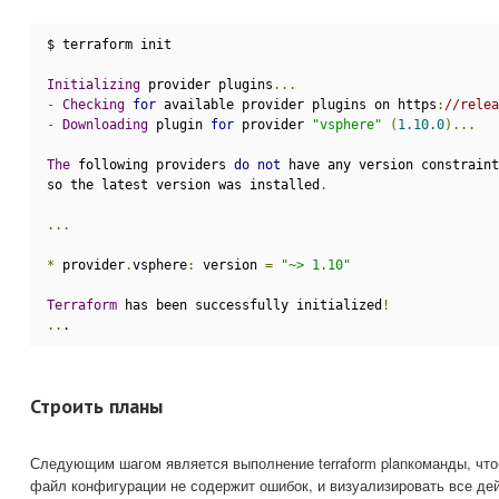
$ terraform init
Initializing
 provider plugins
...
-
Checking
for
 available provider plugins on https
:
//relea
-
Downloading
 plugin 
for
 provider 
"vsphere"
(
1.10.0
)...
The
 following providers 
do
not
 have any version constraint
so the latest version was installed
.
...
*
 provider
.
vsphere
:
 version 
=
"~> 1.10"
Terraform
 has been successfully initialized
!
..
.
Строить планы
Следующим шагом является выполнение terraform planкоманды, что
файл конфигурации не содержит ошибок, и визуализировать все дей