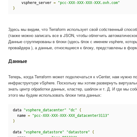
    vsphere_server 
=
"pcc-XXX-XXX-XXX-XXX.ovh.com"
}
Здесь мы видим, что Terraform использует свой собственный спосо
(также можно записать все в JSON, чтобы облегчить автоматическое
Данные сгруппированы в блоки (здесь блок с именем vsphere, котор
провайдера ), а данные, относящиеся к блоку, представлены в форм
Данные
Теперь, когда Terraform может подключаться к vCenter, нам нужно 
инфраструктуре vSphere. Поскольку мы хотим развернуть виртуал
знать центр обработки данных, кластер, шаблон и т. Д. И где мы со
этого мы будем использовать блоки типа данных:
data 
"vsphere_datacenter"
"dc"
{
  name 
=
"pcc-XXX-XXX-XXX-XXX_datacenter3113"
}
data 
"vsphere_datastore"
"datastore"
{