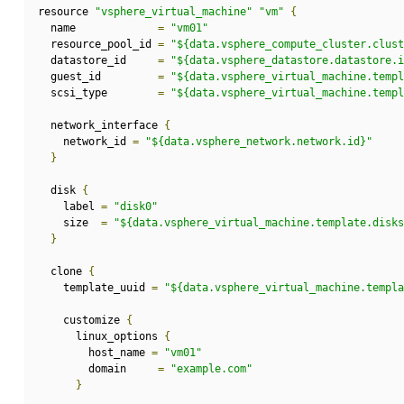
resource 
"vsphere_virtual_machine"
"vm"
{
  name             
=
"vm01"
  resource_pool_id 
=
"${data.vsphere_compute_cluster.clust
  datastore_id     
=
"${data.vsphere_datastore.datastore.i
  guest_id         
=
"${data.vsphere_virtual_machine.templ
  scsi_type        
=
"${data.vsphere_virtual_machine.templ
  network_interface 
{
    network_id 
=
"${data.vsphere_network.network.id}"
}
  disk 
{
    label 
=
"disk0"
    size  
=
"${data.vsphere_virtual_machine.template.disks
}
  clone 
{
    template_uuid 
=
"${data.vsphere_virtual_machine.templa
    customize 
{
      linux_options 
{
        host_name 
=
"vm01"
        domain     
=
"example.com"
}