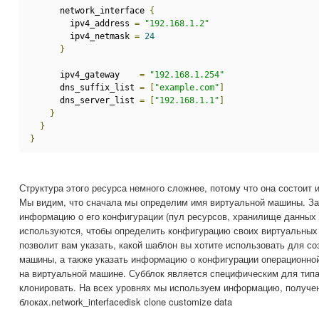
      network_interface 
{
        ipv4_address 
=
"192.168.1.2"
        ipv4_netmask 
=
24
}
      ipv4_gateway    
=
"192.168.1.254"
      dns_suffix_list 
=
[
"example.com"
]
      dns_server_list 
=
[
"192.168.1.1"
]
}
}
}
Структура этого ресурса немного сложнее, потому что она состоит 
Мы видим, что сначала мы определим имя виртуальной машины. З
информацию о его конфигурации (пул ресурсов, хранилище данных и 
используются, чтобы определить конфигурацию своих виртуальных 
позволит вам указать, какой шаблон вы хотите использовать для с
машины, а также указать информацию о конфигурации операционно
на виртуальной машине. Субблок является специфическим для типа
клонировать. На всех уровнях мы используем информацию, получе
блоках.network_interfacedisk clone customize data