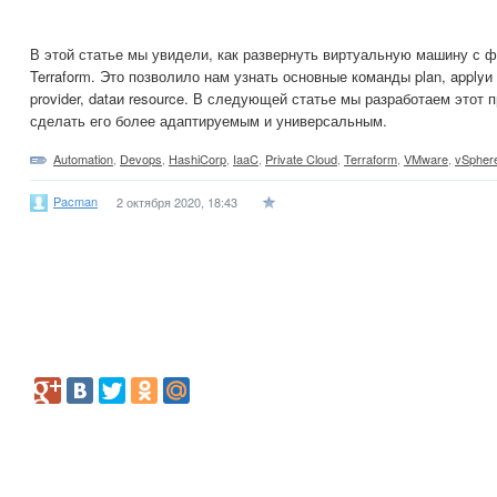
В этой статье мы увидели, как развернуть виртуальную машину с 
Terraform. Это позволило нам узнать основные команды plan, applyи 
provider, dataи resource. В следующей статье мы разработаем этот 
сделать его более адаптируемым и универсальным.
Automation
,
Devops
,
HashiCorp
,
IaaC
,
Private Cloud
,
Terraform
,
VMware
,
vSpher
Pacman
2 октября 2020, 18:43