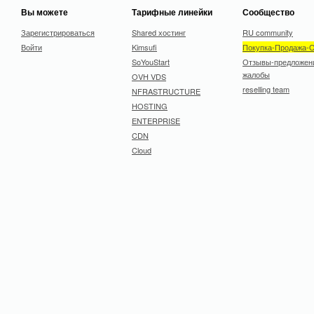
Вы можете
Тарифные линейки
Сообщество
Зарегистрироваться
Shared хостинг
RU community
Войти
Kimsufi
Покупка-Продажа-
SoYouStart
Отзывы-предложен
жалобы
OVH VDS
reselling team
NFRASTRUCTURE
HOSTING
ENTERPRISE
CDN
Cloud