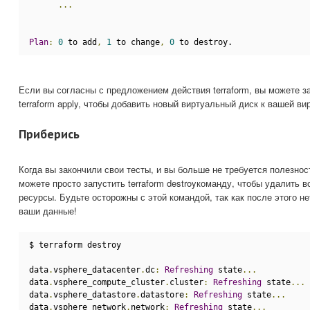
...
Plan
:
0
 to add
,
1
 to change
,
0
 to destroy.
Если вы согласны с предложением действия terraform, вы можете за
terraform apply, чтобы добавить новый виртуальный диск к вашей в
Приберись
Когда вы закончили свои тесты, и вы больше не требуется полезно
можете просто запустить terraform destroyкоманду, чтобы удалить 
ресурсы. Будьте осторожны с этой командой, так как после этого н
ваши данные!
$ terraform destroy
data
.
vsphere_datacenter
.
dc
:
Refreshing
 state
...
data
.
vsphere_compute_cluster
.
cluster
:
Refreshing
 state
...
data
.
vsphere_datastore
.
datastore
:
Refreshing
 state
...
data
.
vsphere_network
.
network
:
Refreshing
 state
...