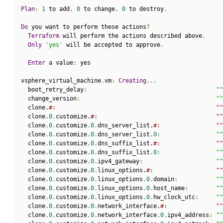
Plan
:
1
 to add
,
0
 to change
,
0
 to destroy
.
Do
 you want to perform these actions
?
Terraform
 will perform the actions described above
.
Only
'yes'
 will be accepted to approve
.
Enter
 a value
:
 yes
vsphere_virtual_machine
.
vm
:
Creating
...
  boot_retry_delay
:
""
  change_version
:
""
  clone.
#:                                              ""
  clone
.0
.
customize.
#:                                  ""
  clone
.0
.
customize
.0
.
dns_server_list.
#:                ""
  clone
.0
.
customize
.0
.
dns_server_list
.0
:
""
  clone
.0
.
customize
.0
.
dns_suffix_list.
#:                ""
  clone
.0
.
customize
.0
.
dns_suffix_list
.0
:
""
  clone
.0
.
customize
.0
.
ipv4_gateway
:
""
  clone
.0
.
customize
.0
.
linux_options.
#:                  ""
  clone
.0
.
customize
.0
.
linux_options
.0
.
domain
:
""
  clone
.0
.
customize
.0
.
linux_options
.0
.
host_name
:
""
  clone
.0
.
customize
.0
.
linux_options
.0
.
hw_clock_utc
:
""
  clone
.0
.
customize
.0
.
network_interface.
#:              ""
  clone
.0
.
customize
.0
.
network_interface
.0
.
ipv4_address
:
""