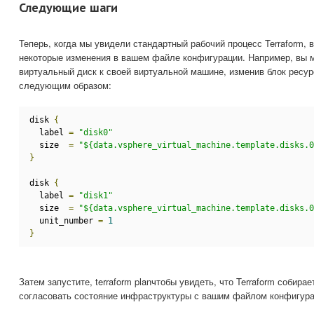
Следующие шаги
Теперь, когда мы увидели стандартный рабочий процесс Terraform, 
некоторые изменения в вашем файле конфигурации. Например, вы 
виртуальный диск к своей виртуальной машине, изменив блок ресурс
следующим образом:
disk 
{
  label 
=
"disk0"
  size  
=
"${data.vsphere_virtual_machine.template.disks.0
}
disk 
{
  label 
=
"disk1"
  size  
=
"${data.vsphere_virtual_machine.template.disks.0
  unit_number 
=
1
}
Затем запустите, terraform planчтобы увидеть, что Terraform собира
согласовать состояние инфраструктуры с вашим файлом конфигура