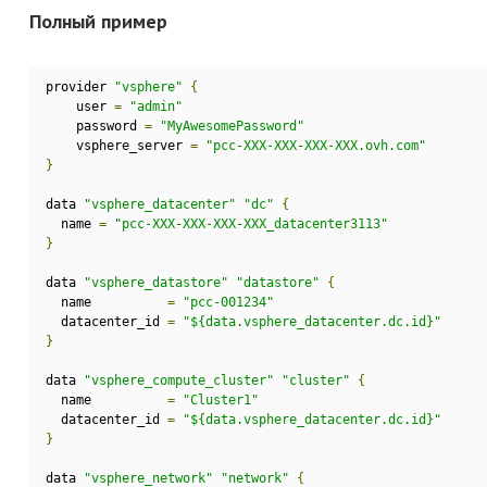
Полный пример
provider 
"vsphere"
{
    user 
=
"admin"
    password 
=
"MyAwesomePassword"
    vsphere_server 
=
"pcc-XXX-XXX-XXX-XXX.ovh.com"
}
data 
"vsphere_datacenter"
"dc"
{
  name 
=
"pcc-XXX-XXX-XXX-XXX_datacenter3113"
}
data 
"vsphere_datastore"
"datastore"
{
  name          
=
"pcc-001234"
  datacenter_id 
=
"${data.vsphere_datacenter.dc.id}"
}
data 
"vsphere_compute_cluster"
"cluster"
{
  name          
=
"Cluster1"
  datacenter_id 
=
"${data.vsphere_datacenter.dc.id}"
}
data 
"vsphere_network"
"network"
{