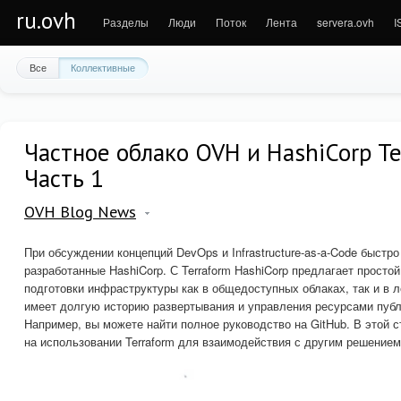
ru.ovh
Разделы
Люди
Поток
Лента
servera.ovh
I
Все
Коллективные
Частное облако OVH и HashiCorp Te
Часть 1
OVH Blog News
При обсуждении концепций DevOps и Infrastructure-as-a-Code быстр
разработанные HashiCorp. С Terraform HashiCorp предлагает просто
подготовки инфраструктуры как в общедоступных облаках, так и в л
имеет долгую историю развертывания и управления ресурсами публ
Например, вы можете найти полное руководство на GitHub. В этой 
на использовании Terraform для взаимодействия с другим решение