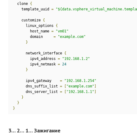
  clone 
{
    template_uuid 
=
"${data.vsphere_virtual_machine.templa
    customize 
{
      linux_options 
{
        host_name 
=
"vm01"
        domain     
=
"example.com"
}
      network_interface 
{
        ipv4_address 
=
"192.168.1.2"
        ipv4_netmask 
=
24
}
      ipv4_gateway    
=
"192.168.1.254"
      dns_suffix_list 
=
[
"example.com"
]
      dns_server_list 
=
[
"192.168.1.1"
]
}
}
}
3… 2… 1… Зажигание