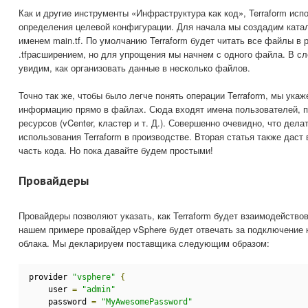
Как и другие инструменты «Инфраструктура как код», Terraform ис
определения целевой конфигурации. Для начала мы создадим ката
именем main.tf. По умолчанию Terraform будет читать все файлы в 
.tfрасширением, но для упрощения мы начнем с одного файла. В с
увидим, как организовать данные в несколько файлов.
Точно так же, чтобы было легче понять операции Terraform, мы ук
информацию прямо в файлах. Сюда входят имена пользователей, п
ресурсов (vCenter, кластер и т. Д.). Совершенно очевидно, что дел
использования Terraform в производстве. Вторая статья также даст
часть кода. Но пока давайте будем простыми!
Провайдеры
Провайдеры позволяют указать, как Terraform будет взаимодейство
нашем примере провайдер vSphere будет отвечать за подключение к
облака. Мы декларируем поставщика следующим образом:
provider 
"vsphere"
{
    user 
=
"admin"
    password 
=
"MyAwesomePassword"