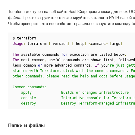
Terraform доступен на веб-сайте HashiCorp практически для всех ОС
файла. Просто загрузите его и скопируйте в каталог в PATH вашей 
Чтобы проверить, что все работает правильно, запустите команду te
$ terraform
Usage
:
 terraform 
[-
version
]
[-
help
]
<
command
>
[
args
]
The
 available commands 
for
 execution are listed below
.
The
 most common
,
 useful commands are shown first
,
 followed
less common 
or
 more advanced commands
.
If
 you
're just gett
started with Terraform, stick with the common commands. Fo
other commands, please read the help and docs before usage
Common commands:
    apply              Builds or changes infrastructure
    console            Interactive console for Terraform i
    destroy            Destroy Terraform-managed infrastru
Папки и файлы