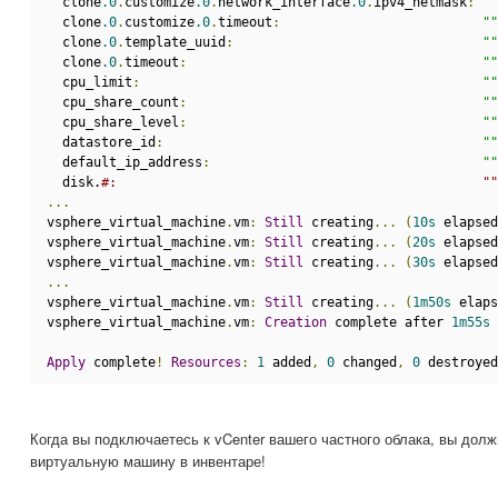
  clone
.0
.
customize
.0
.
network_interface
.0
.
ipv4_netmask
:
""
  clone
.0
.
customize
.0
.
timeout
:
""
  clone
.0
.
template_uuid
:
""
  clone
.0
.
timeout
:
""
  cpu_limit
:
""
  cpu_share_count
:
""
  cpu_share_level
:
""
  datastore_id
:
""
  default_ip_address
:
""
  disk.
#:                                               ""
...
vsphere_virtual_machine
.
vm
:
Still
 creating
...
(
10s
 elapsed
vsphere_virtual_machine
.
vm
:
Still
 creating
...
(
20s
 elapsed
vsphere_virtual_machine
.
vm
:
Still
 creating
...
(
30s
 elapsed
...
vsphere_virtual_machine
.
vm
:
Still
 creating
...
(
1m50s
 elaps
vsphere_virtual_machine
.
vm
:
Creation
 complete after 
1m55s
Apply
 complete
!
Resources
:
1
 added
,
0
 changed
,
0
 destroyed
Когда вы подключаетесь к vCenter вашего частного облака, вы дол
виртуальную машину в инвентаре!