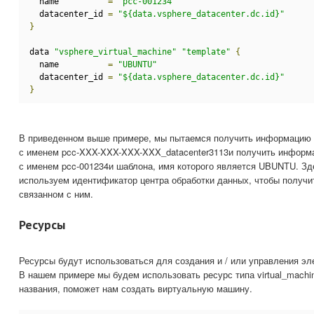
  name          
=
"pcc-001234"
  datacenter_id 
=
"${data.vsphere_datacenter.dc.id}"
}
data 
"vsphere_virtual_machine"
"template"
{
  name          
=
"UBUNTU"
  datacenter_id 
=
"${data.vsphere_datacenter.dc.id}"
}
В приведенном выше примере, мы пытаемся получить информацию 
с именем pcc-XXX-XXX-XXX-XXX_datacenter3113и получить информ
с именем pcc-001234и шаблона, имя которого является UBUNTU. Зд
используем идентификатор центра обработки данных, чтобы получи
связанном с ним.
Ресурсы
Ресурсы будут использоваться для создания и / или управления э
В нашем примере мы будем использовать ресурс типа virtual_machin
названия, поможет нам создать виртуальную машину.