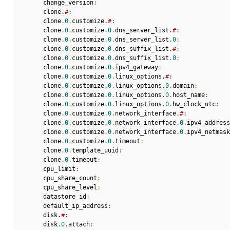
      change_version
:
      clone.
#:                                            
      clone
.0
.
customize.
#:                                
      clone
.0
.
customize
.0
.
dns_server_list.
#:              
      clone
.0
.
customize
.0
.
dns_server_list
.0
:
      clone
.0
.
customize
.0
.
dns_suffix_list.
#:              
      clone
.0
.
customize
.0
.
dns_suffix_list
.0
:
      clone
.0
.
customize
.0
.
ipv4_gateway
:
      clone
.0
.
customize
.0
.
linux_options.
#:                
      clone
.0
.
customize
.0
.
linux_options
.0
.
domain
:
      clone
.0
.
customize
.0
.
linux_options
.0
.
host_name
:
      clone
.0
.
customize
.0
.
linux_options
.0
.
hw_clock_utc
:
      clone
.0
.
customize
.0
.
network_interface.
#:            
      clone
.0
.
customize
.0
.
network_interface
.0
.
ipv4_address
      clone
.0
.
customize
.0
.
network_interface
.0
.
ipv4_netmask
      clone
.0
.
customize
.0
.
timeout
:
      clone
.0
.
template_uuid
:
      clone
.0
.
timeout
:
      cpu_limit
:
      cpu_share_count
:
      cpu_share_level
:
      datastore_id
:
      default_ip_address
:
      disk.
#:                                             
      disk
.0
.
attach
: