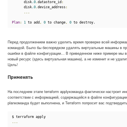
      disk
.0
.
datastore_id
:
      disk
.0
.
device_address
:
...
Plan
:
1
 to add
,
0
 to change
,
0
 to destroy.
Перед продолжением важно уделить время проверке всей информа
командой. Было бы беспорядком удалять виртуальные машины в пр
ошибки в файле конфигурации… В приведенном ниже примере мы вид
новый ресурс (здесь виртуальная машина), а не изменит и не удалит
Цель!
Применять
На последнем этапе terraform applyкоманда фактически настроит и
соответствии с информацией, содержащейся в файле конфигурации.
planкоманда будет выполнена, и Terraform попросит вас подтвердить
$ terraform apply
...