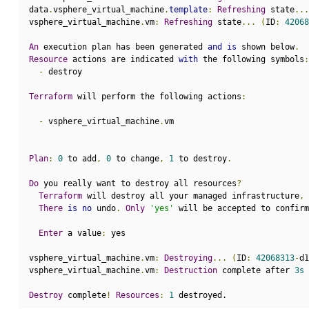
data
.
vsphere_virtual_machine
.
template
:
Refreshing
 state
...
vsphere_virtual_machine
.
vm
:
Refreshing
 state
...
(
ID
:
42068
An
 execution plan has been generated 
and
is
 shown below
.
Resource
 actions are indicated 
with
 the following symbols
:
-
 destroy
Terraform
 will perform the following actions
:
-
 vsphere_virtual_machine
.
vm
Plan
:
0
 to add
,
0
 to change
,
1
 to destroy
.
Do
 you really want to destroy all resources
?
Terraform
 will destroy all your managed infrastructure
,
There
is
no
 undo
.
Only
'yes'
 will be accepted to confirm
Enter
 a value
:
 yes
vsphere_virtual_machine
.
vm
:
Destroying
...
(
ID
:
42068313
-
d1
vsphere_virtual_machine
.
vm
:
Destruction
 complete after 
3s
Destroy
 complete
!
Resources
:
1
 destroyed.