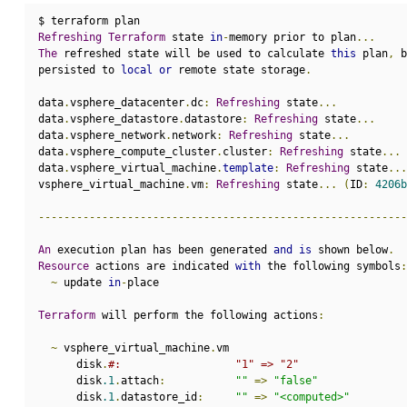
$ terraform plan
Refreshing
Terraform
 state 
in
-
memory prior to plan
...
The
 refreshed state will be used to calculate 
this
 plan
,
 b
persisted to 
local
or
 remote state storage
.
data
.
vsphere_datacenter
.
dc
:
Refreshing
 state
...
data
.
vsphere_datastore
.
datastore
:
Refreshing
 state
...
data
.
vsphere_network
.
network
:
Refreshing
 state
...
data
.
vsphere_compute_cluster
.
cluster
:
Refreshing
 state
...
data
.
vsphere_virtual_machine
.
template
:
Refreshing
 state
...
vsphere_virtual_machine
.
vm
:
Refreshing
 state
...
(
ID
:
4206b
----------------------------------------------------------
An
 execution plan has been generated 
and
is
 shown below
.
Resource
 actions are indicated 
with
 the following symbols
:
~
 update 
in
-
place
Terraform
 will perform the following actions
:
~
 vsphere_virtual_machine
.
vm
      disk
.
#:                  "1" => "2"
      disk
.1
.
attach
:
""
=>
"false"
      disk
.1
.
datastore_id
:
""
=>
"<computed>"