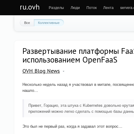
ru.ovh
Разделы
Люди
Поток
Лента
servera
Все
Коллективные
Развертывание платформы Faa
использованием OpenFaaS
OVH Blog News
Несколько недель назад я участвовал в митапе, посвященно
нашло…
Привет, Горацио, эта штука с Kubernetes довольно крут
приложений можно легко сделать с помощью базы данны
Это был не первый раз, когда я задавал этот вопрос…