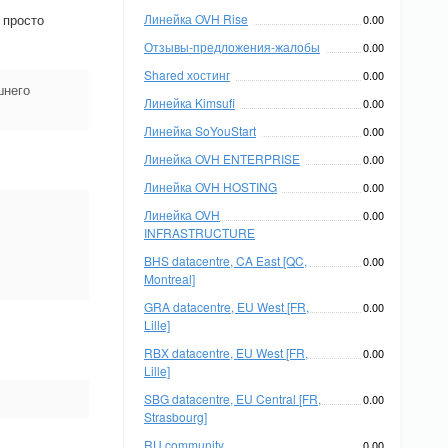
 просто
Линейка OVH Rise
0.00
Отзывы-предложения-жалобы
0.00
Shared хостинг
0.00
шнего
Линейка Kimsufi
0.00
Линейка SoYouStart
0.00
Линейка OVH ENTERPRISE
0.00
Линейка OVH HOSTING
0.00
Линейка OVH
0.00
INFRASTRUCTURE
BHS datacentre, CA East [QC,
0.00
Montreal]
GRA datacentre, EU West [FR,
0.00
Lille]
RBX datacentre, EU West [FR,
0.00
Lille]
SBG datacentre, EU Central [FR,
0.00
Strasbourg]
RU community
0.00