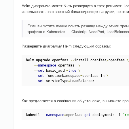
Helm диаграмма может быть развернута в трех режимах: Loa
использовать наш внешний балансировщик нагрузки, поэтому
Если вы хотите лучше понять разницу между этими трем
трафика в Kubernetes — ClusterIp, NodePort, LoadBalancer 
Разверните диаграмму Helm следующим образом:
helm upgrade openfaas 
--
install openfaas
/
openfaas 
\
--
namespace
 openfaas  
\
--
set
 basic_auth
=
true
\
--
set
 functionNamespace
=
openfaas
-
fn 
\
--
set
 serviceType
=
LoadBalancer
Как предлагается в сообщении об установке, вы можете про
kubectl 
--
namespace
=
openfaas 
get
 deployments 
-
l 
"re