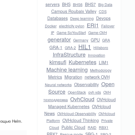
servers
BHS
BHS7
BHS6
Big Data
Campus Roubaix Valley
CDS
Databases
Devops
Deep learning
ERI1
Docker
electricity pylon
Failover
IP
Game SoYouStart
Game-OVH
generator
GPU
Germany
GRA
HIL1
GRA-1
GRA-2
Hillsboro
InfraStructure
Innovation
kimsufi
Kubernetes
LIM1
Machine learning
Methodology
Metrics
Migration
network OVH
Open
Observability
Neural networks
Source
OpenStack
ovh vds
OVH
OvhCloud
OVHcloud
техподдержка
Managed Kubernetes
OVHcloud
News
OVHcloud Observability
OVHcloud
OVHcloud Thinking
Platform
Private
омощью Helm.
Public Cloud
Cloud
RAID
RBX1
RBX7
SBG-1
Rescue mode
SBG-2