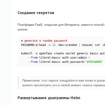
Создание секретов
Платформа FaaS, открытая для Интернета, кажется плохой 
шлюзе:
# generate a random password
PASSWORD
=
$
(
head 
-
c 
12
/
dev
/
urandom 
|
 shasum
|
 cut 
-
d
kubectl 
-
n openfaas create secret generic basic
-
aut
--
from
-
literal
=
basic
-
auth
-
user
=
admin 
\
--
from
-
literal
=
basic
-
auth
-
password
=
"$PASSWORD"
Примечание: этот пароль понадобится вам позже в руков
можете просмотреть его в любой момент сеанса терми
Развертывание диаграммы Helm