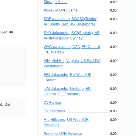
Storage Hubic
0.00
Линейка OVH Game
0.00
SGP datacentre, SGCS2(Telstra),
0.00
AP South-East [SG, Singapore]
ацию на
SYD datacentre, SY2(Equinix), AP
0.00
Australia [NSW, Sydney]
WAW datacentre, OZA, EU Central
0.00
[PL, Warsaw]
VIN, Vint Hill, Virginia, US East [VA,
0.00
Washington]
ERI datacentre, EU West [UK,
0.00
London]
LIM datacentre, Limburg, EU
0.00
Central [DE, Frankfurt]
OVH office
0.00
). Вы
OVH network
0.00
HIL Hillsboro, US West [OR,
0.00
Portland]
Линейка OVH Advance
0.00