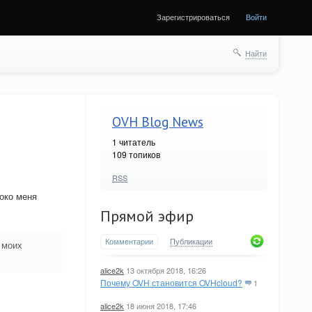
Зарегистрироваться
Войти
Найти
OVH Blog News
1
читатель
109 топиков
RSS
боко меня
Прямой эфир
Комментарии
Публикации
 моих
alice2k
13 октября 2018, 16:26
Почему OVH становится OVHcloud?
1
alice2k
18 июня 2018, 17:46