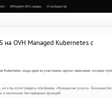
.ovh
ISPsystem 40% скидка
О сообществе
S на OVH Managed Kubernetes с
м Kubernetes, когда один из участников сделал замечание, которое глу
ая, но я бы хотел увидеть платформу «Функции как услуга». Большинство
х и нескольких бессерверных функций!