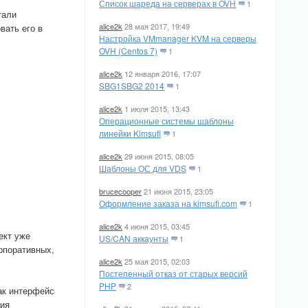
Список шареда на серверах в OVH
1
тали
alice2k
28 мая 2017, 19:49
вать его в
Настройка VMmanager KVM на серверы
OVH (Centos 7)
1
alice2k
12 января 2016, 17:07
SBG1SBG2 2014
1
alice2k
1 июля 2015, 13:43
Операционные системы шаблоны
линейки Kimsufi
1
alice2k
29 июня 2015, 08:05
Шаблоны ОС для VDS
1
brucecooper
21 июня 2015, 23:05
Оформление заказа на kimsufi.com
1
alice2k
4 июня 2015, 03:45
ект уже
US/CAN аккаунты
1
орпоративных,
alice2k
25 мая 2015, 02:03
Постепенный отказ от старых версий
PHP
2
как интерфейс
ция