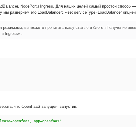
dBalancer, NodePortи Ingress. Для наших целей самый простой способ —
 мы развернем его LoadBalancerс --set serviceType=LoadBalancer опцией
я режимами, вы можете прочитать нашу статью в блоге «Получение вне
и Ingress» .
верить, что OpenFaaS запущен, запустив:
lease=openfaas, app=openfaas"