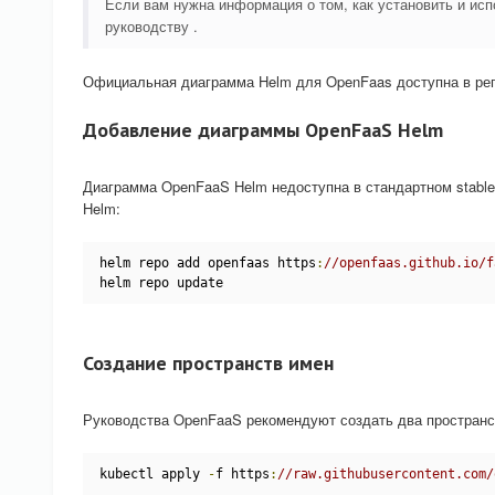
Если вам нужна информация о том, как установить и ис
руководству .
Официальная диаграмма Helm для OpenFaas доступна в репо
Добавление диаграммы OpenFaaS Helm
Диаграмма OpenFaaS Helm недоступна в стандартном stable
Helm:
helm repo add openfaas https
:
//openfaas.github.io/f
helm repo update
Создание пространств имен
Руководства OpenFaaS рекомендуют создать два пространс
kubectl apply 
-
f https
:
//raw.githubusercontent.com/