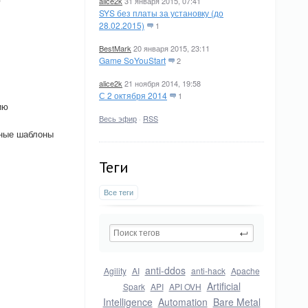
alice2k
31 января 2015, 07:41
SYS без платы за установку (до
28.02.2015)
1
BestMark
20 января 2015, 23:11
Game SoYouStart
2
alice2k
21 ноября 2014, 19:58
С 2 октября 2014
1
ию
Весь эфир
·
RSS
бные шаблоны
Теги
Все теги
anti-ddos
Agility
AI
anti-hack
Apache
Artificial
Spark
API
API OVH
Intelligence
Automation
Bare Metal