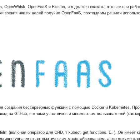
, OpenWhisk, OpenFaaS и Fission, и я должен сказать, что все они рабо
чки зрения наших целей получил OpenFaaS, поэтому мы решили использо
 создания бессерверных функций с помощью Docker и Kubernetes. Про
везд на GitHub, сотнями участников и множеством пользователей (как к
 (включая оператор для CRD, т kubectl get functions. Е. ). Он имеет 
ективно управляет автоматическим масштабированием, а его документа