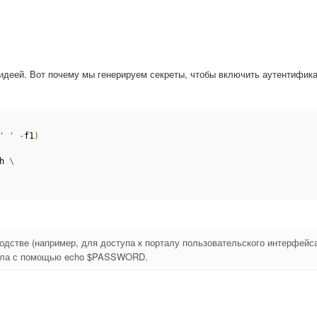
идеей. Вот почему мы генерируем секреты, чтобы включить аутентифик
' '
-
f1
)
h 
\
одстве (например, для доступа к порталу пользовательского интерфейса
нала с помощью echo $PASSWORD.