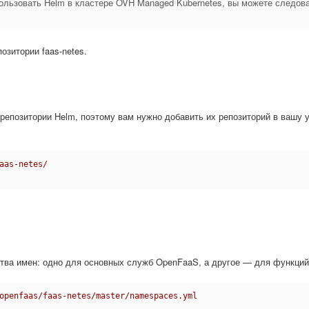
пользовать Helm в кластере OVH Managed Kubernetes, вы можете следов
зитории faas-netes.
репозитории Helm, поэтому вам нужно добавить их репозиторий в вашу 
aas-netes/
тва имен: одно для основных служб OpenFaaS, а другое — для функций
openfaas/faas-netes/master/namespaces.yml