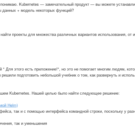
но понимаю. Kubernetes — замечательный продукт — вы можете устанавл
ы данных + модель некоторых функций?
 найти проекты для множества различных вариантов использования, от 
й " Для этого есть приложение!", но это не помогает многим людям, кот
ы решили подготовить небольшой учебник о том, как развернуть и исполь
ашем Kubernetes. Нашей целью было найти следующее решение:
мой Helm)
фейса, так и с помощью интерфейса командной строки, поскольку у раз
чения, так и уменьшения