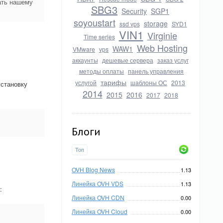
ать нашему
SBG3
Security
SGP1
soyoustart
storage
ssd vps
SYD1
VIN1
Virginie
Time series
Web Hosting
WAW1
VMware
vps
аккаунты
дешевые сервера
заказ услуг
методы оплаты
панель управления
тарифы
услугой
шаблоны ОС
2013
установку
2014
2015
2016
2017
2018
Блоги
Топ
OVH Blog News
1.13
Линейка OVH VDS
1.13
:
Линейка OVH CDN
0.00
Линейка OVH Cloud
0.00