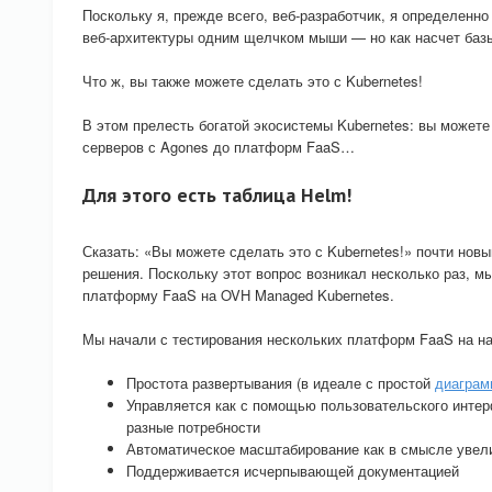
Поскольку я, прежде всего, веб-разработчик, я определен
веб-архитектуры одним щелчком мыши — но как насчет баз
Что ж, вы также можете сделать это с Kubernetes!
В этом прелесть богатой экосистемы Kubernetes: вы можете
серверов с Agones до платформ FaaS…
Для этого есть таблица Helm!
Сказать: «Вы можете сделать это с Kubernetes!» почти новы
решения. Поскольку этот вопрос возникал несколько раз, м
платформу FaaS на OVH Managed Kubernetes.
Мы начали с тестирования нескольких платформ FaaS на н
Простота развертывания (в идеале с простой
диаграм
Управляется как с помощью пользовательского интер
разные потребности
Автоматическое масштабирование как в смысле увели
Поддерживается исчерпывающей документацией