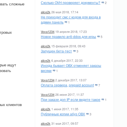
Сколько OVH проверяет документы?
2
ивать сложные
alice2k
26 мая 2018, 17:14
Не приходит смс с кодом для входа в
админ панель
1
Vova1234
19 апреля 2018, 17:23
игровых
Новое правило anti-ddos для игры
5
alice2k
15 февраля 2018, 09:43
Запущен бета-тест
3
alice2k
6 декабря 2017, 22:33
орые ищут
Иногда бывает ОВХ отменяет заказы
зовать
висяки
1
Vova1234
2 декабря 2017, 13:07
Оплата сервера, prepaid account
7
Vova1234
26 июня 2017, 11:37
При заказе доп IP если видите такое
1
ных клиентов
alice2k
1 июня 2017, 11:35
Публичные копии абуз ОВХ
3
alice2k
31 мая 2017, 09:57