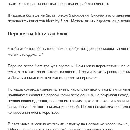
всего кластера, не вызывая прерывания работы клиента.
IP-адреса больше не были точкой блокировки. Снижая это ограниче
переносить клиентов filerz by filerz. Можем ли мы сделать еще луч
Перенести filerz как блок
Чтобы добиться большего, нам потребуется декоррелировать клиенто
могли это сделать?
Перенос всего filerz требует времени. Нам нужно переместить неск
сети, это может занять десятки часов. Чтобы избежать расщеплени
избегать записи в источнике во время копирования.
Но наша команда хранилищ знает, как справиться с таким типичны
начинают с создания первой копии всех данных, не закрывая исход
первая копия сделана, последним копиям нужно только синхронизир
записанные с момента создания первой. После нескольких последо
копирования очень короткое.
В этот момент можно отключить службу на несколько часов ночью,
( filerz и связанные базы данных), не рискуя разделить мозг.