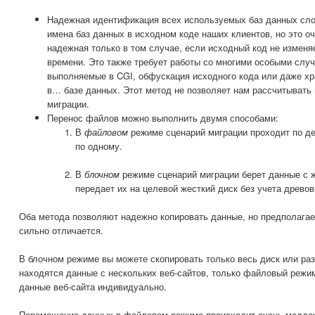
Надежная идентификация всех используемых баз данных сло
имена баз данных в исходном коде наших клиентов, но это оч
надежная только в том случае, если исходный код не изменяе
времени. Это также требует работы со многими особыми слу
выполняемые в CGI, обфускация исходного кода или даже хр
в… базе данных. Этот метод не позволяет нам рассчитывать
миграции.
Перенос файлов можно выполнить двумя способами:
В
файловом
режиме сценарий миграции проходит по де
по одному.
В
блочном
режиме сценарий миграции берет данные с ж
передает их на целевой жесткий диск без учета древо
Оба метода позволяют надежно копировать данные, но предполага
сильно отличается.
В блочном режиме вы можете скопировать только весь диск или ра
находятся данные с нескольких веб-сайтов, только файловый режи
данные веб-сайта индивидуально.
Перемещение данных в файловом режиме происходит очень медлен