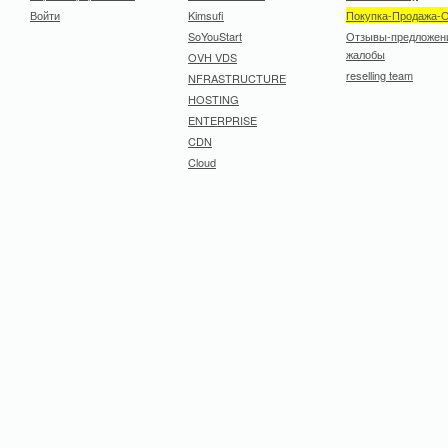
Войти
Kimsufi
Покупка-Продажа-
SoYouStart
Отзывы-предложен
жалобы
OVH VDS
reselling team
NFRASTRUCTURE
HOSTING
ENTERPRISE
CDN
Cloud