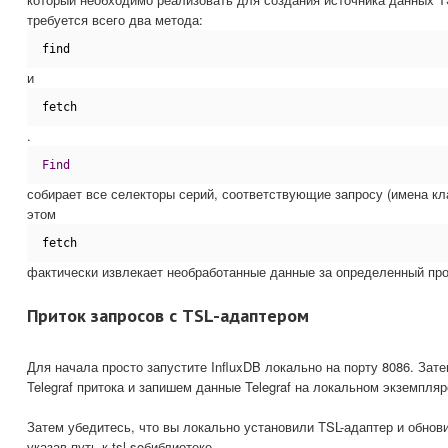
требуется всего два метода:
find
и
fetch
.
Find
собирает все селекторы серий, соответствующие запросу (имена кла
этом
fetch
фактически извлекает необработанные данные за определенный пр
Приток запросов с TSL-адаптером
Для начала просто запустите InfluxDB локально на порту 8086. Зат
Telegraf притока и запишем данные Telegraf на локальном экземпляр
Затем убедитесь, что вы локально установили TSL-адаптер и обнов
указав путь к tsl.soбиблиотеке.