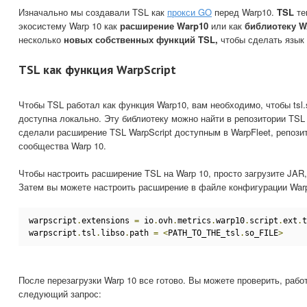
Изначально мы создавали TSL как
прокси GO
перед Warp10.
TSL
те
экосистему Warp 10 как
расширение Warp10
или как
библиотеку 
несколько
новых собственных функций TSL,
чтобы сделать язык 
TSL как функция WarpScript
Чтобы TSL работал как функция Warp10, вам необходимо, чтобы tsl
доступна локально. Эту библиотеку можно найти в репозитории TSL 
сделали расширение TSL WarpScript доступным в WarpFleet, репоз
сообщества Warp 10.
Чтобы настроить расширение TSL на Warp 10, просто загрузите JAR,
Затем вы можете настроить расширение в файле конфигурации Warp
warpscript
.
extensions 
=
 io
.
ovh
.
metrics
.
warp10
.
script
.
ext
.
t
warpscript
.
tsl
.
libso
.
path 
=
<
PATH_TO_THE_tsl
.
so_FILE
>
После перезагрузки Warp 10 все готово. Вы можете проверить, рабо
следующий запрос: