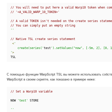
// You will need to put here a valid Warp10 token when com
// '<A_VALID_WARP_10_TOKEN>' 
// A valid TOKEN isn't needed on the create series stateme
// You can simply put an empty string
''
// Native TSL create series statement
<
'
    create(series('
test
').setValues("now", [-5m, 2], [0, 1
'
>
TSL
С помощью функции WarpScript TSL вы можете использовать собст
WarpScript в своем скрипте, как показано в примере ниже:
// Set a Warp10 variable
NOW 
'test'
 STORE
''