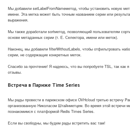
Мы добавили setLabelFromNameметод, чтобы установить новую метк
имени. Эта метка может быть точным названием серии или результа
выражения.
Мы также доработали sortметод, позволяющий пользователям сорти
основе метаданных серии (т. Е. Селектора, имени или меток).
Наконец, мы добавили filterWithoutLabels, чтобы отфильтровать наб
серии, не содержащие конкретных меток.
Спасибо за прочтение! Я надеюсь, что вы попробуете TSL, так как 
отзывы.
Встреча в Париже Time Series
Мы рады провести в парижском офисе OVHcloud третью встречу Pari
организованную Николасом Штайнметцем. Во время этой встречи мы
познакомимся с платформой Redis Times Series.
Если вы свободны, мы будем рады встретить вас там!