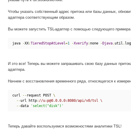
Чтобы указать собственный адрес притока или базы данных, обнови
адаптера соответствующим образом.
Вы можете запустить TSL-адаптер с помощью следующего примера
java 
-
XX
:
TieredStopAtLevel
=
1
-
Xverify
:
none 
-
Djava
.
util
.
log
И это все! Теперь вы можете запрашивать свою базу данных приток
адаптера.
Начнем с восстановления временного ряда, относящегося к измере
curl 
--
request POST 
\
--
url http
:
//u:p@0.0.0.0:8080/api/v0/tsl \
--
data 
'select("disk")'
Теперь давайте воспользуемся возможностями аналитики TSL!