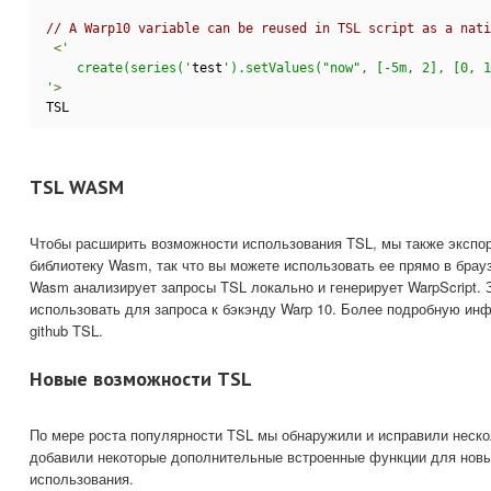
// A Warp10 variable can be reused in TSL script as a nati
<
'
    create(series('
test
').setValues("now", [-5m, 2], [0, 1
'
>
TSL
TSL WASM
Чтобы расширить возможности использования TSL, мы также экспор
библиотеку Wasm, так что вы можете использовать ее прямо в брау
Wasm анализирует запросы TSL локально и генерирует WarpScript. 
использовать для запроса к бэкэнду Warp 10. Более подробную ин
github TSL.
Новые возможности TSL
По мере роста популярности TSL мы обнаружили и исправили неско
добавили некоторые дополнительные встроенные функции для новы
использования.