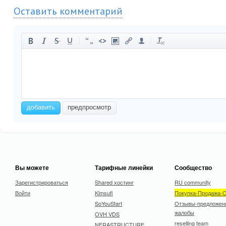
Оставить комментарий
-
-
-
-
-
-
-
-
-
-
-
-
-
-
-
-
-
-
-
-
-
-
добавить
предпросмотр
-
-
-
-
-
-
-
-
Вы можете
Тарифные линейки
Сообщество
Зарегистрироваться
Shared хостинг
RU community
Войти
Kimsufi
Покупка-Продажа-
SoYouStart
Отзывы-предложен
жалобы
OVH VDS
reselling team
NFRASTRUCTURE