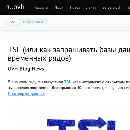
ru.ovh
Разделы
Люди
Поток
Лента
servera.ovh
I
Все
Коллективные
TSL (или как запрашивать базы да
временных рядов)
OVH Blog News
В прошлом году мы выпустили
TSL
как
инструмент с открытым и
выполнения
запросов
к
Деформация 10
платформы, и выдвижени
Платформа данных
.