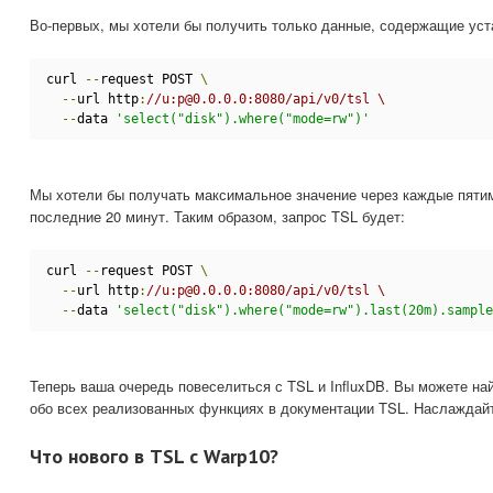
Во-первых, мы хотели бы получить только данные, содержащие уст
curl 
--
request POST 
\
--
url http
:
//u:p@0.0.0.0:8080/api/v0/tsl \
--
data 
'select("disk").where("mode=rw")'
Мы хотели бы получать максимальное значение через каждые пяти
последние 20 минут. Таким образом, запрос TSL будет:
curl 
--
request POST 
\
--
url http
:
//u:p@0.0.0.0:8080/api/v0/tsl \
--
data 
'select("disk").where("mode=rw").last(20m).sample
Теперь ваша очередь повеселиться с TSL и InfluxDB. Вы можете н
обо всех реализованных функциях в документации TSL. Наслаждай
Что нового в TSL с Warp10?