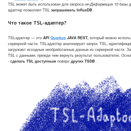
TSL может быть использован для запроса
не-Деформация 10
базы д
адаптер позволяет TSL
запрашивать InfluxDB
.
Что такое TSL-адаптер?
TSL-адаптер — это
API
Quarkus
JAVA REST,
который можно использ
серверной части. TSL-адаптер анализирует запрос TSL, идентифици
загружает исходные необработанные данные из серверной части. З
TSL с данными, прежде чем вернуть результат пользователю. Осно
-
сделать TSL доступным
поверх
других TSDB
.