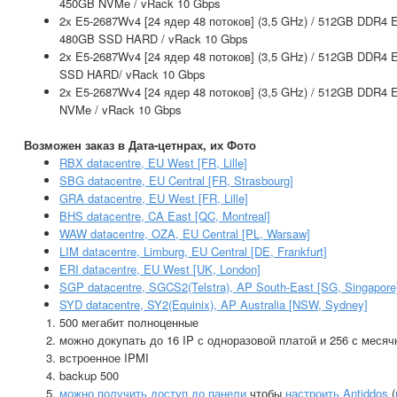
450GB NVMe / vRack 10 Gbps
2x E5-2687Wv4 [24 ядер 48 потоков] (3,5 GHz) / 512GB DDR4 
480GB SSD HARD / vRack 10 Gbps
2x E5-2687Wv4 [24 ядер 48 потоков] (3,5 GHz) / 512GB DDR4
SSD HARD/ vRack 10 Gbps
2x E5-2687Wv4 [24 ядер 48 потоков] (3,5 GHz) / 512GB DDR4 
NVMe / vRack 10 Gbps
Возможен заказ в Дата-цетнрах, их Фото
RBX datacentre, EU West [FR, Lille]
SBG datacentre, EU Central [FR, Strasbourg]
GRA datacentre, EU West [FR, Lille]
BHS datacentre, CA East [QC, Montreal]
WAW datacentre, OZA, EU Central [PL, Warsaw]
LIM datacentre, Limburg, EU Central [DE, Frankfurt]
ERI datacentre, EU West [UK, London]
SGP datacentre, SGCS2(Telstra), AP South-East [SG, Singapore
SYD datacentre, SY2(Equinix), AP Australia [NSW, Sydney]
500 мегабит полноценные
можно докупать до 16 IP с одноразовой платой и 256 с месяч
встроенное IPMI
backup 500
можно получить доступ до панели
чтобы
настроить Antiddos
(