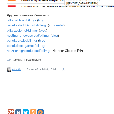
Другие полезные биллинги
bill.suki.host/billmgr
(
blog
)
panel.skladchik.ovh/billmgr
(
vm.center
)
bill.yacolo.net/billmgr
(
blog
)
hosting.ru-tower.cloud/billmgr
(
blog
)
panel.core.lol/billmgr
(
blog
)
panel.dedic.games/billmgr
hetzner.highload.cloud/billmgr
(Hetzner Cloud в РФ)
тарифы
,
InfraStructure
alice2k
16 сентября 2018, 13:02