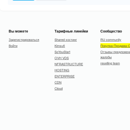
-
-
-
-
Вы можете
Тарифные линейки
Сообщество
Зарегистрироваться
Shared хостинг
RU community
Войти
Kimsufi
Покупка-Продажа-
SoYouStart
Отзывы-предложен
жалобы
OVH VDS
reselling team
NFRASTRUCTURE
HOSTING
ENTERPRISE
CDN
Cloud