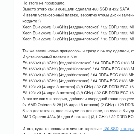
Но этого не произошло.
Вместо этого как и обещали сделали 480 SSD и 4x2 SATA
И ввели установочный платеж, вероятно чтобы диски заменит
когда-то :)
Xeon E3-1245v2 (3.4GHz) [4ядра/8потоков] / 32 DDR3 1333 MH
Xeon E3-1245v2 (3.4GHz) [4ядра/8потоков] / 32 DDR3 1333 MHz
Xeon E3-1225v2 (3.2GHz) [4ядра/4потоков] / 16 DDR3 1333 MHz
Так же ввели новые процессоры и сразу с 64 озу сделали, с
И установочный платеж в 50e
E5-1650v3 (3.8GHz) [6ядра/12потоков] / 64 DDR4 ECC 2133 MH
E5-1650v3 (3.8GHz) [6ядра/12потоков] / 64 DDR4 ECC 2133 MH
E5-1630v3 (3.8GHz) [4ядра/8потоков] / 64 DDR4 ECC 2133 MHz
E5-1630v3 (3.8GHz) [4ядра/8потоков] / 64 DDR4 ECC 2133 MHz
E3-1231v3 [4 ядра 8 потоков] (3,8 GHz) / 32 GB DDR3 ECC 16
E3-1231v3 [4 ядра 8 потоков] (3,8 GHz) / 32 GB DDR3 ECC 16
А так же как я и говорил, добавили очередной говно процес
2x AMD Opteron 6128 [16 ядра 16 потоков] (2 GHz) / 128 DDR
было достаточно, щас скинули по дешевле, но лучше бы уд
AMD Opteron 4334 [6 ядра 6 потоков] (3,1 GHz) / 32 DDR3 EC
Итого, куда-то пропали отличные тарифы с
120 SSD, которы