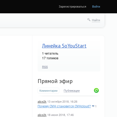
Зарегистрироваться
Войти
Найти
Линейка SoYouStart
1
читатель
17 топиков
RSS
Прямой эфир
Комментарии
Публикации
alice2k
13 октября 2018, 16:26
Почему OVH становится OVHcloud?
1
alice2k
18 июня 2018, 17:46