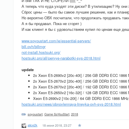
И они ТАК И НЕ СГОРЕЛИ ((((( ^_^
А теперь что куда уходят эти диски? В утилизацию? Ну они 
Сброс цены — было бы самое лучшее решение, как и планиров
Но вероятно ОВХ посчитали, что продолжать продавать таки
А я бы продавал. Пока не сгорят )
И как клиент я бы с удовольствием купил по ценам еще де
www.soyoustart.com/ie/essential-servers/
bill.ovh/billmgr
not-install.hostsuki.org/
hostsuki.pro/all/pervye-narabotki-sys-2018.html
update
2x Xeon E5-2690v2 [20c-40t] / 256 GB DDR3 ECC 1866
2x Xeon E5-2670v2 [20c-40t] / 256 GB DDR3 ECC 1866
2x Xeon E5-2670v2 [20c-40t] / 192 GB DDR3 ECC 1866
2x Xeon E5-2650v2 [16c-32t] / 128 GB DDR3 ECC 1866
Xeon E5-2690v2 [10c-20t] / 64 GB DDR3 ECC 1866 MHz
hostsuki.pro/news/obnovlennaya-lineyka-ovh-sys-2018.html
soyoustart
,
Game SoYouStart
,
2018
alice2k
18 июня 2018, 23:27