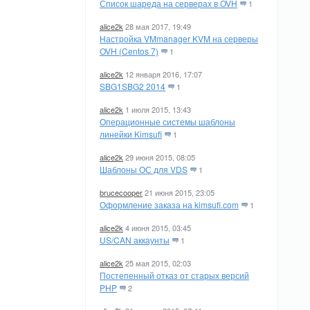
Список шареда на серверах в OVH
1
alice2k
28 мая 2017, 19:49
Настройка VMmanager KVM на серверы
OVH (Centos 7)
1
alice2k
12 января 2016, 17:07
SBG1SBG2 2014
1
alice2k
1 июля 2015, 13:43
Операционные системы шаблоны
линейки Kimsufi
1
alice2k
29 июня 2015, 08:05
Шаблоны ОС для VDS
1
brucecooper
21 июня 2015, 23:05
Оформление заказа на kimsufi.com
1
alice2k
4 июня 2015, 03:45
US/CAN аккаунты
1
alice2k
25 мая 2015, 02:03
Постепенный отказ от старых версий
PHP
2