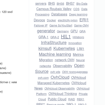
servers
BHS
BHS7
BHS6
Big Data
Campus Roubaix Valley
CDS
Data
с 120 ssd
Databases
Processing
Deep learning
ERI1
Devops
Docker
electricity pylon
Failover IP
Game SoYouStart
Game-OVH
generator
GPU
Germany
GRA
HIL1
GRA-1
GRA-2
Hillsboro
InfraStructure
Innovation
kimsufi
Kubernetes
LIM1
Machine learning
Metrics
Migration
network OVH
Neural
е)
Open
Observability
networks
евле)
Source
ovh vds
OVH техподдержка
дешевле)
OvhCloud
OVHcloud
ovh.com
еботни с ним
Managed Kubernetes
OVHcloud
News
OVHcloud Observability
OVHcloud
н)
OVHcloud Thinking
Platform
Private
Public Cloud
Cloud
RAID
RBX1
RBX7
SBG-1
Rescue mode
SBG-2