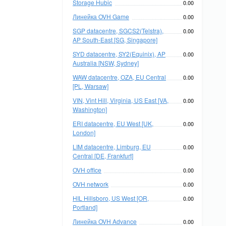
Storage Hubic
0.00
Линейка OVH Game
0.00
SGP datacentre, SGCS2(Telstra),
0.00
AP South-East [SG, Singapore]
SYD datacentre, SY2(Equinix), AP
0.00
Australia [NSW, Sydney]
WAW datacentre, OZA, EU Central
0.00
[PL, Warsaw]
VIN, Vint Hill, Virginia, US East [VA,
0.00
Washington]
ERI datacentre, EU West [UK,
0.00
London]
LIM datacentre, Limburg, EU
0.00
Central [DE, Frankfurt]
OVH office
0.00
OVH network
0.00
HIL Hillsboro, US West [OR,
0.00
Portland]
Линейка OVH Advance
0.00