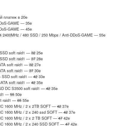
й платеж в 20e
i-DDoS-GAME — 35e
i-DDoS-GAME — 45e
DR4 2400MHz / 480 SSD / 250 Mbps / Anti-DDoS-GAME — 55e
 SSD soft raid1 —
32
25e
 SSD soft raid1 —
37
28e
ATA soft raid1 —
32
27e
ATA soft raid1 —
37
30e
Б SSD soft raid1 —
42
33e
SATA soft raid1 —
42
35e
SSD DC S3500 soft raid1 —
42
35e
aid1 —
55
50e
ft raid1 —
65
55e
 ECC 1600 MHz / 2 x 2TB SOFT —
42
37e
 ECC 1600 MHz / 2 x 240 ssd SOFT —
42
37e
 ECC 1600 MHz / 2 x 2 TB SOFT —
47
42e
 ECC 1600 MHz / 2 x 240 SSD SOFT —
47
42e