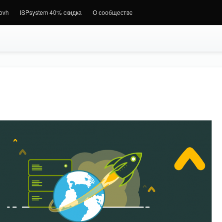
.ovh
ISPsystem 40% скидка
О сообществе