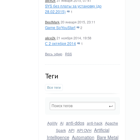
alice2k
31 января 2015, 07:41
SYS без платы за установку (до
28.02.2015)
1
BestMark
20 января 2015, 23:11
Game SoYouStart
2
alice2k
21 ноября 2014, 19:58
С 2 октября 2014
1
Весь эфир
·
RSS
Теги
Все теги
anti-ddos
Agility
AI
anti-hack
Apache
Artificial
Spark
API
API OVH
Intelligence
Automation
Bare Metal