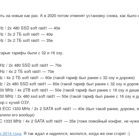
ь на новые как раз. А в 2020 потом отменят установку снова, как было 
z / 2x 480 SSD soft raid1 — 40e
 / 3x 2 ТБ soft raid1 — 40e
 / 3x 2 ТБ soft raid1 — 35e
тарые тарифы были с 32 и 16 озу.
z / 2x 480 SSD soft raid1 — 70e
z / 4x 2 ТБ soft raid1 — 70e
 / 4x 2 ТБ soft raid1 — 60e (такой тариф был ранее с 32 озу и дороже)
 / 2x 480 SSD soft raid1 — 60e (такой тариф был ранее с 32 озу и дорож
00 MHz / 4x 2TB soft raid1 — 50e (такой тариф был ранее с 16 озу и деш
00 MHz / 2x 480 ssd soft raid1 — 50e (такой тариф был ранее с 16 озу и 
сор с кучей ОЗУ.
3 ECC 1333 MHz / 2x 2 SATA soft raid1 — 40e (был такой ранее, дороже, 
алили его вообще)
C 1333 MHz / 4x 2 SATA soft raid1 — 35e (тоже помойный конфиг, не нуже
е 2014 года
. Я так ждал и надеялся, молился, когда же они сгорят :)