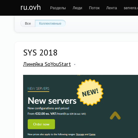
ru.ovh
Разделы
Люди
Поток
Лента
servera
Все
Коллективные
SYS 2018
Линейка SoYouStart