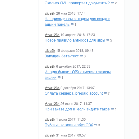
Сколько OVH проверяет документы?
2
alice2k
26 мая 2018, 17:14
Не приходит смс с кодом для входа в
админ панель
1
Vova1234
19 апреля 2018, 17:23
Новое правило anti-ddos для игры
5
alice2k
15 февраля 2018, 09:43
Запущен бета-тест
3
alice2k
6 декабря 2017, 22:33
Иногда бывает ОВХ отменяет заказы
висяки
1
Vova1234
2 декабря 2017, 13:07
Оплата сервера, prepaid account
7
Vova1234
26 июня 2017, 11:37
При заказе доп IP если видите такое
1
alice2k
1 июня 2017, 11:35
Публичные копии абуз ОВХ
3
alice2k
31 мая 2017, 09:57