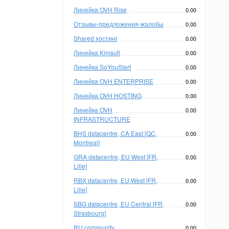
Линейка OVH Rise
0.00
Отзывы-предложения-жалобы
0.00
Shared хостинг
0.00
Линейка Kimsufi
0.00
Линейка SoYouStart
0.00
Линейка OVH ENTERPRISE
0.00
Линейка OVH HOSTING
0.00
Линейка OVH
0.00
INFRASTRUCTURE
BHS datacentre, CA East [QC,
0.00
Montreal]
GRA datacentre, EU West [FR,
0.00
Lille]
RBX datacentre, EU West [FR,
0.00
Lille]
SBG datacentre, EU Central [FR,
0.00
Strasbourg]
RU community
0.00