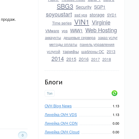
SBG3
Security
SGP1
soyoustart
storage
ssd vps
SYD1
 продаж.
VIN1
Virginie
Time series
Web Hosting
WAW1
VMware
vps
аккаунты
дешевые сервера
заказ услуг
методы оплаты
панель управления
тарифы
услугой
шаблоны ОС
2013
2014
2015
2016
2017
2018
Блоги
Топ
OVH Blog News
1.13
Линейка OVH VDS
1.13
Линейка OVH CDN
0.00
Линейка OVH Cloud
0.00
0