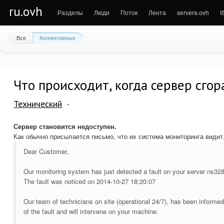
ru.ovh
Разделы
Люди
Поток
Лента
servera.ovh
I
Все
Коллективные
Что происходит, когда сервер сгор
Технический
Сервер становится недоступен.
Как обычно присылается письмо, что их система мониторинга видит
Dear Customer,
Our monitoring system has just detected a fault on your server ns328
The fault was noticed on 2014-10-27 18:20:07
Our team of technicians on site (operational 24/7), has been informed
of the fault and will intervene on your machine.