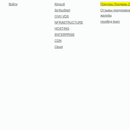
Войти
Kimsufi
Покупка-Продажа-
SoYouStart
Отзывы-предложен
жалобы
OVH VDS
reselling team
NFRASTRUCTURE
HOSTING
ENTERPRISE
CDN
Cloud