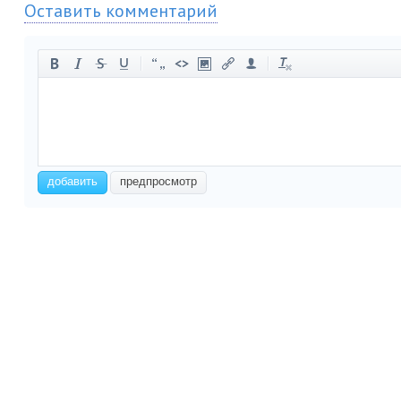
Оставить комментарий
-
-
-
-
-
-
-
-
-
-
-
-
-
-
-
-
-
-
-
-
-
-
добавить
предпросмотр
-
-
-
-
-
-
-
-