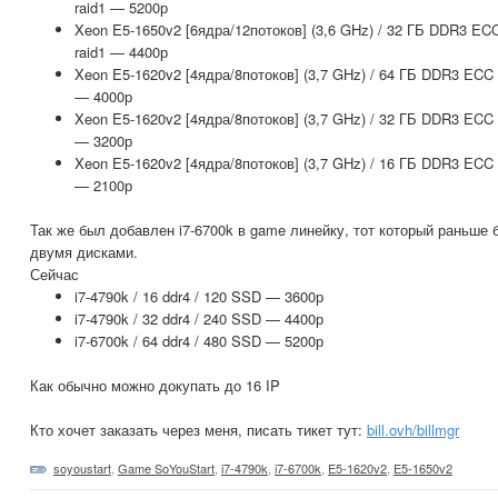
raid1 — 5200р
Xeon E5-1650v2 [6ядра/12потоков] (3,6 GHz) / 32 ГБ DDR3 ECC
raid1 — 4400р
Xeon E5-1620v2 [4ядра/8потоков] (3,7 GHz) / 64 ГБ DDR3 ECC 1
— 4000р
Xeon E5-1620v2 [4ядра/8потоков] (3,7 GHz) / 32 ГБ DDR3 ECC 1
— 3200р
Xeon E5-1620v2 [4ядра/8потоков] (3,7 GHz) / 16 ГБ DDR3 ECC 1
— 2100р
Так же был добавлен i7-6700k в game линейку, тот который раньше 
двумя дисками.
Сейчас
i7-4790k / 16 ddr4 / 120 SSD — 3600р
i7-4790k / 32 ddr4 / 240 SSD — 4400р
i7-6700k / 64 ddr4 / 480 SSD — 5200р
Как обычно можно докупать до 16 IP
Кто хочет заказать через меня, писать тикет тут:
bill.ovh/billmgr
soyoustart
,
Game SoYouStart
,
i7-4790k
,
i7-6700k
,
E5-1620v2
,
E5-1650v2