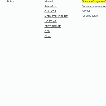
Войти
Kimsufi
Покупка-Продажа-
SoYouStart
Отзывы-предложен
жалобы
OVH VDS
reselling team
NFRASTRUCTURE
HOSTING
ENTERPRISE
CDN
Cloud