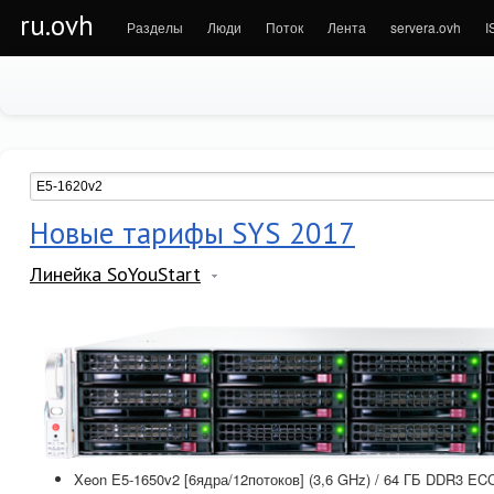
ru.ovh
Разделы
Люди
Поток
Лента
servera.ovh
I
Новые тарифы SYS 2017
Линейка SoYouStart
Xeon E5-1650v2 [6ядра/12потоков] (3,6 GHz) / 64 ГБ DDR3 ECC