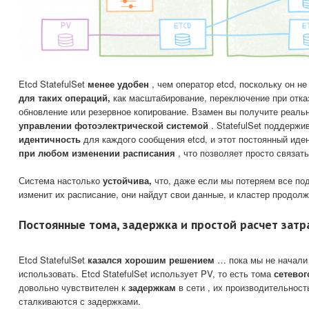
Etcd StatefulSet
менее удобен
, чем оператор etcd, поскольку он н
для таких операций,
как масштабирование, переключение при отка
обновление или резервное копирование. Взамен вы получите реал
управлении фотоэлектрической системой
. StatefulSet поддержи
идентичность
для каждого сообщения etcd, и этот постоянный ид
при любом изменении расписания
, что позволяет просто связать
Система настолько
устойчива,
что, даже если мы потеряем все под
изменит их расписание, они найдут свои данные, и кластер продолж
Постоянные тома, задержка и простой расчет затр
Etcd StatefulSet
казался хорошим решением
… пока мы не начали 
использовать. Etcd StatefulSet использует PV, то есть тома
сетево
довольно чувствителен к
задержкам
в сети , их производительност
сталкиваются с задержками.