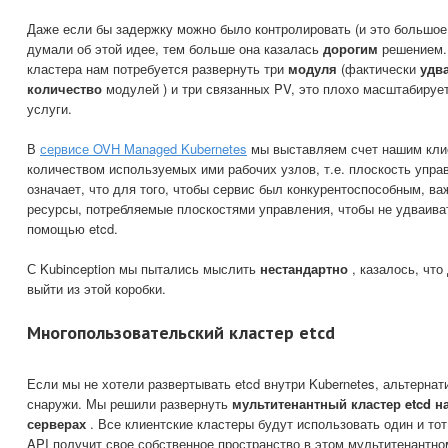
Даже если бы задержку можно было контролировать (и это большо
думали об этой идее, тем больше она казалась
дорогим
решением. 
кластера нам потребуется развернуть три
модуля
(фактически
удв
количество
модулей ) и три связанных PV, это плохо масштабируе
услуги.
В
сервисе OVH Managed Kubernetes
мы выставляем счет нашим клие
количеством используемых ими рабочих узлов, т.е. плоскость упра
означает, что для того, чтобы сервис был конкурентоспособным, в
ресурсы, потребляемые плоскостями управления, чтобы не удваива
помощью etcd.
С Kubinception мы пытались мыслить
нестандартно
, казалось, что
выйти из этой коробки.
Многопользовательский кластер etcd
Если мы не хотели развертывать etcd внутри Kubernetes, альтерна
снаружи. Мы решили развернуть
мультитенантный кластер etcd 
серверах
. Все клиентские кластеры будут использовать один и то
API получит свое собственное пространство в этом мультитенантном