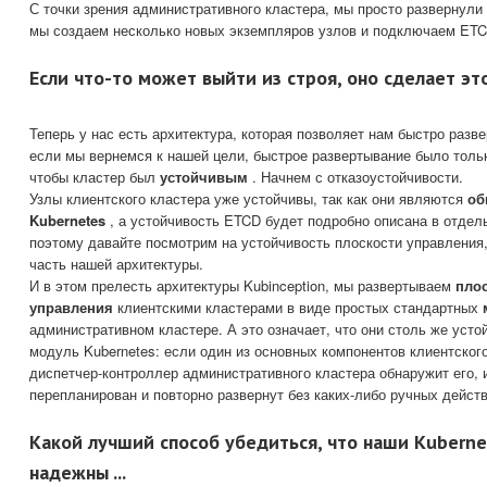
С точки зрения административного кластера, мы просто развернули
мы создаем несколько новых экземпляров узлов и подключаем ETCD
Если что-то может выйти из строя, оно сделает эт
Теперь у нас есть архитектура, которая позволяет нам быстро разв
если мы вернемся к нашей цели, быстрое развертывание было толь
чтобы кластер был
устойчивым
. Начнем с отказоустойчивости.
Узлы клиентского кластера уже устойчивы, так как они являются
об
Kubernetes
, а устойчивость ETCD будет подробно описана в отдел
поэтому давайте посмотрим на устойчивость плоскости управления,
часть нашей архитектуры.
И в этом прелесть архитектуры Kubinception, мы развертываем
пло
управления
клиентскими кластерами в виде простых стандартных
административном кластере. А это означает, что они столь же усто
модуль Kubernetes: если один из основных компонентов клиентского
диспетчер-контроллер административного кластера обнаружит его, 
перепланирован и повторно развернут без каких-либо ручных дейст
Какой лучший способ убедиться, что наши Kuberne
надежны ...