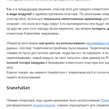
Как и в предыдущем решении, кластер etcd для каждого клиентско
в виде модулей
в административном кластере. По умолчанию опер
кластер etcd, используя
локальное непостоянное хранилище
для 
означает, что если все поды умрут (что маловероятно) или будут п
на другом узле (что гораздо более вероятно), мы можем
потерять д
клиентские Kubernetes замурованы.
Оператор etcd можно
настроить на использование
постоянных т
данных, поэтому теоретически проблема была решена. Теоретически
томами не было достаточно зрелым, когда мы его тестировали, и ес
перепланирован, новый модуль не смог получить свои данные на P
полной потери кворума
и блокировки клиентского кластера все ещ
etcd.
Короче говоря, мы немного поработали с оператором etcd и сочли 
нашего использования.
StatefulSet
Помимо оператора, еще одним решением было использование
State
распределенного
развертывания,
хорошо подходящего для управле