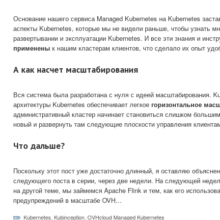
Основание нашего сервиса Managed Kubernetes на Kubernetes заста
аспекты Kubernetes, которые мы не видели раньше, чтобы узнать мн
развертывании и эксплуатации Kubernetes. И все эти знания и инс
применены
к нашим кластерам клиентов, что сделало их опыт удо
А как насчет масштабирования
Вся система была разработана с нуля с идеей масштабирования. Ku
архитектуры Kubernetes обеспечивает легкое
горизонтальное мас
административный кластер начинает становиться слишком большим
новый и развернуть там следующие плоскости управления клиента
Что дальше?
Поскольку этот пост уже достаточно длинный, я оставляю объясне
следующего поста в серии, через две недели. На следующей неде
на другой теме, мы займемся Apache Flink и тем, как его использов
предупреждений в масштабе OVH…
Kubernetes
,
Kubinception
,
OVHcloud Managed Kubernetes