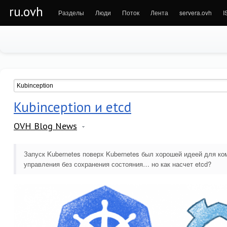
ru.ovh
Разделы
Люди
Поток
Лента
servera.ovh
I
Kubinception и etcd
OVH Blog News
Запуск Kubernetes поверх Kubernetes был хорошей идеей для ко
управления без сохранения состояния… но как насчет etcd?