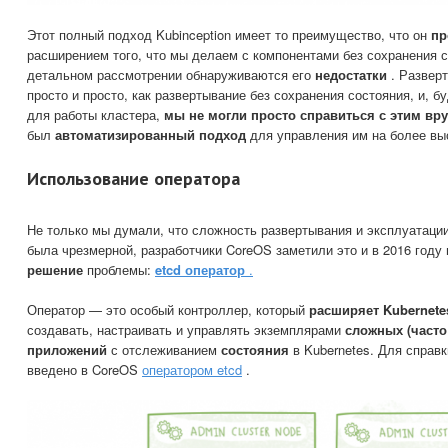
Этот полный подход Kubinception имеет то преимущество, что он
пр
расширением того, что мы делаем с компонентами без сохранения с
детальном рассмотрении обнаруживаются его
недостатки
. Разверт
просто и просто, как развертывание без сохранения состояния, и, 
для работы кластера,
мы не могли просто справиться с этим вр
был
автоматизированный подход
для управления им на более вы
Использование оператора
Не только мы думали, что сложность развертывания и эксплуатации 
была чрезмерной, разработчики CoreOS заметили это и в 2016 год
решение
проблемы:
etcd оператор
.
Оператор — это особый контроллер, который
расширяет Kubernete
создавать, настраивать и управлять экземплярами
сложных (часто
приложений
с отслеживанием
состояния
в Kubernetes. Для справк
введено в CoreOS
оператором etcd
.