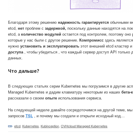
Благодаря этому решению
надежность гарантируется
обычными м
etcd,
нет
проблем с
задержкой,
поскольку данные находятся на лок
etcd, а
количество модулей
остается под контролем, поэтому оно
которые у нас были с другое решение.
Компромисс
здесь является 
нужно
установить и эксплуатировать
этот внешний etcd кластер 
доступа
, чтобы убедиться , что каждый сервер доступ API только 
данных.
Что дальше?
В следующих статьях серии Kubernetes мы погрузимся в другие ас
Managed Kubernetes и дадим клавиатуру некоторым из наших
бета-
рассказали о своем
опыте
использования сервиса.
На следующей неделе давайте сосредоточимся на другой теме, мы
запросов
TSL
, и почему мы создали и открыли исходный код…
etcd
,
Kubernetes
,
Kubinception
,
OVHcloud Managed Kubernetes