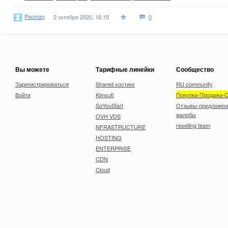
Pacman
2 октября 2020, 16:15
0
Вы можете
Тарифные линейки
Сообщество
Зарегистрироваться
Shared хостинг
RU community
Войти
Kimsufi
Покупка-Продажа-
SoYouStart
Отзывы-предложен
жалобы
OVH VDS
reselling team
NFRASTRUCTURE
HOSTING
ENTERPRISE
CDN
Cloud