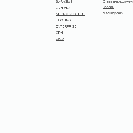
SoYouStart
Отзывы-предложен
жалобы
OVH VDS
reselling team
NFRASTRUCTURE
HOSTING
ENTERPRISE
CDN
Cloud