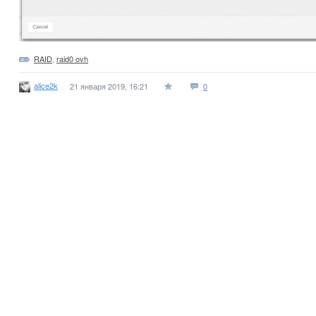
RAID
,
raid0 ovh
alice2k
21 января 2019, 16:21
0