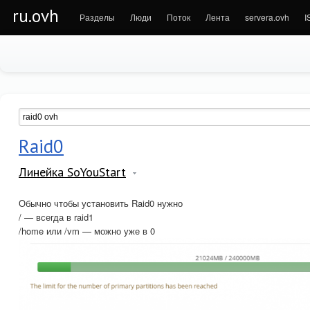
ru.ovh
Разделы
Люди
Поток
Лента
servera.ovh
I
Raid0
Линейка SoYouStart
Обычно чтобы установить Raid0 нужно
/ — всегда в raid1
/home или /vm — можно уже в 0