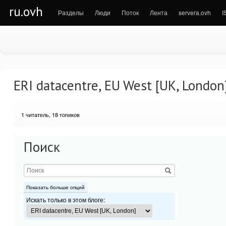
ru.ovh
Разделы
Люди
Поток
Лента
servera.ovh
I
ERI datacentre, EU West [UK, London
1
читатель, 18 топиков
Поиск
Показать больше опций
Искать только в этом блоге: