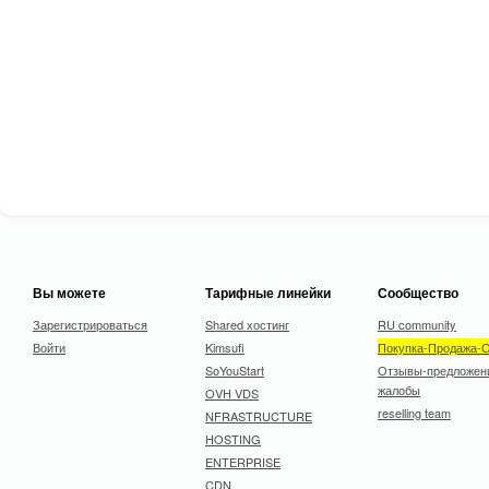
Вы можете
Тарифные линейки
Сообщество
Зарегистрироваться
Shared хостинг
RU community
Войти
Kimsufi
Покупка-Продажа-
SoYouStart
Отзывы-предложен
жалобы
OVH VDS
reselling team
NFRASTRUCTURE
HOSTING
ENTERPRISE
CDN