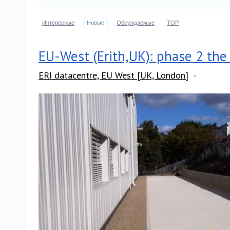
Интересные
Новые
Обсуждаемые
TOP
EU-West (Erith,UK): phase 2 the 
ERI datacentre, EU West [UK, London]