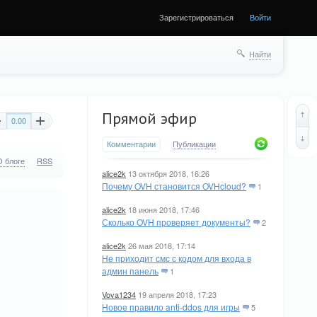
Зарегистрироваться
Войти
Найти
Прямой эфир
0.00
Комментарии
Публикации
О блоге
RSS
alice2k
13 октября 2018, 16:26
Почему OVH становится OVHcloud?
1
alice2k
18 июня 2018, 17:46
Сколько OVH проверяет документы?
2
alice2k
26 мая 2018, 17:14
Не приходит смс с кодом для входа в
админ панель
1
Vova1234
19 апреля 2018, 17:23
Новое правило anti-ddos для игры
5