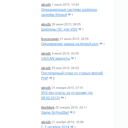
alice2k
1 июля 2015, 13:43
Операционные системы шаблоны
линейки Kimsufi
1
alice2k
29 июня 2015, 08:05
Шаблоны ОС для VDS
1
brucecooper
21 июня 2015, 23:05
Оформление заказа на kimsufi.com
1
alice2k
4 июня 2015, 03:45
US/CAN аккаунты
1
alice2k
25 мая 2015, 02:03
Постепенный отказ от старых версий
PHP
2
alice2k
31 января 2015, 07:41
SYS без платы за установку (до
28.02.2015)
1
BestMark
20 января 2015, 23:11
Game SoYouStart
2
alice2k
21 ноября 2014, 19:58
С 2 октября 2014
1