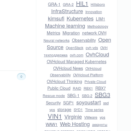
HIL1
GRA-1
GRA-2
Hillsboro
InfraStructure
Innovation
kimsufi
Kubernetes
LIM1
Machine learning
Methodology
Metrics
Migration
network OVH
Open
Observability
Neural networks
Source
OpenStack
ovh vds
OVH
OvhCloud
техподдержка
ovh.com
OVHcloud Managed Kubernetes
OVHcloud News
OVHcloud
Observability
OVHcloud Platform
0
OVHcloud Thinking
Private Cloud
Public Cloud
RBX7
RAID
RBX1
SBG3
SBG-1
Rescue mode
SBG-2
soyoustart
Security
SGP1
ssd
storage
vps
SYD1
Time series
VIN1
Virginie
VMware
vps
Web Hosting
WAW1
аккаунты
дешевые сервера
заказ услуг
методы