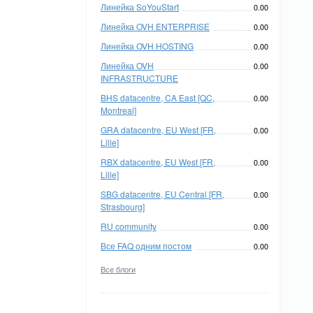
Линейка SoYouStart
0.00
Линейка OVH ENTERPRISE
0.00
Линейка OVH HOSTING
0.00
Линейка OVH
0.00
INFRASTRUCTURE
BHS datacentre, CA East [QC,
0.00
Montreal]
GRA datacentre, EU West [FR,
0.00
Lille]
RBX datacentre, EU West [FR,
0.00
Lille]
SBG datacentre, EU Central [FR,
0.00
Strasbourg]
RU community
0.00
Все FAQ одним постом
0.00
Все блоги