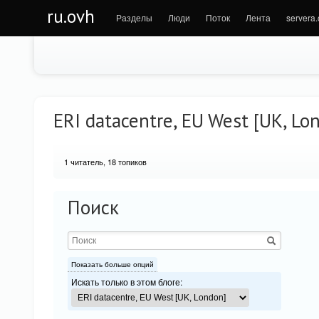
ru.ovh
Разделы
Люди
Поток
Лента
servera
ERI datacentre, EU West [UK, Lo
1
читатель, 18 топиков
Поиск
Показать больше опций
Искать только в этом блоге: