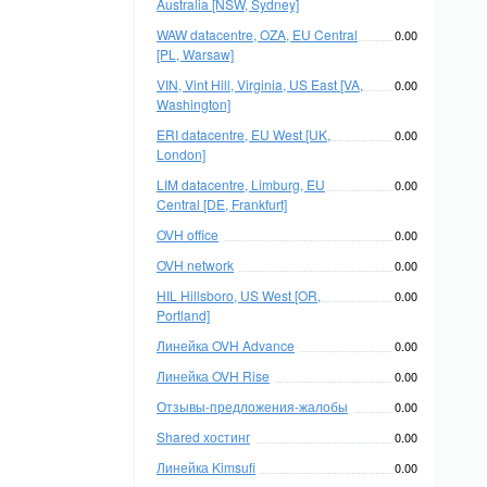
Australia [NSW, Sydney]
WAW datacentre, OZA, EU Central
0.00
[PL, Warsaw]
VIN, Vint Hill, Virginia, US East [VA,
0.00
Washington]
ERI datacentre, EU West [UK,
0.00
London]
LIM datacentre, Limburg, EU
0.00
Central [DE, Frankfurt]
OVH office
0.00
OVH network
0.00
HIL Hillsboro, US West [OR,
0.00
Portland]
Линейка OVH Advance
0.00
Линейка OVH Rise
0.00
Отзывы-предложения-жалобы
0.00
Shared хостинг
0.00
Линейка Kimsufi
0.00