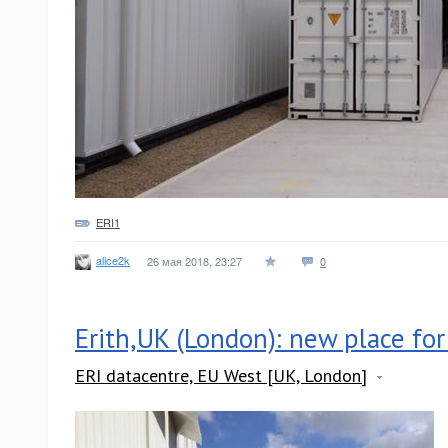
ERI1
alice2k
26 мая 2018, 23:27
0
Erith,UK (London): new place for
ERI datacentre, EU West [UK, London]