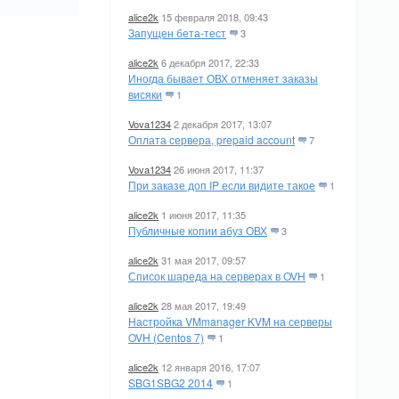
alice2k
15 февраля 2018, 09:43
Запущен бета-тест
3
alice2k
6 декабря 2017, 22:33
Иногда бывает ОВХ отменяет заказы
висяки
1
Vova1234
2 декабря 2017, 13:07
Оплата сервера, prepaid account
7
Vova1234
26 июня 2017, 11:37
При заказе доп IP если видите такое
1
alice2k
1 июня 2017, 11:35
Публичные копии абуз ОВХ
3
alice2k
31 мая 2017, 09:57
Список шареда на серверах в OVH
1
alice2k
28 мая 2017, 19:49
Настройка VMmanager KVM на серверы
OVH (Centos 7)
1
alice2k
12 января 2016, 17:07
SBG1SBG2 2014
1