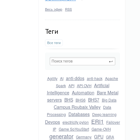
Весь эфир
·
RSS
Теги
Все теги
anti-ddos
Agility
AI
anti-hack
Apache
Artificial
Spark
API
API OVH
Intelligence
Automation
Bare Metal
servers
BHS
BHS7
BHS6
Big Data
Campus Roubaix Valley
Data
Databases
Processing
Deep learning
ERI1
Devops
electricity pylon
Failover
IP
Game SoYouStart
Game-OVH
generator
GPU
Germany
GRA