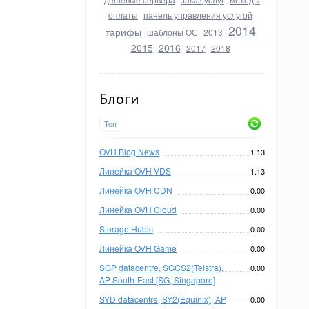
оплаты
панель управления услугой
2014
тарифы
шаблоны ОС
2013
2015
2016
2017
2018
Блоги
Топ
OVH Blog News
1.13
Линейка OVH VDS
1.13
Линейка OVH CDN
0.00
Линейка OVH Cloud
0.00
Storage Hubic
0.00
Линейка OVH Game
0.00
SGP datacentre, SGCS2(Telstra),
0.00
AP South-East [SG, Singapore]
SYD datacentre, SY2(Equinix), AP
0.00