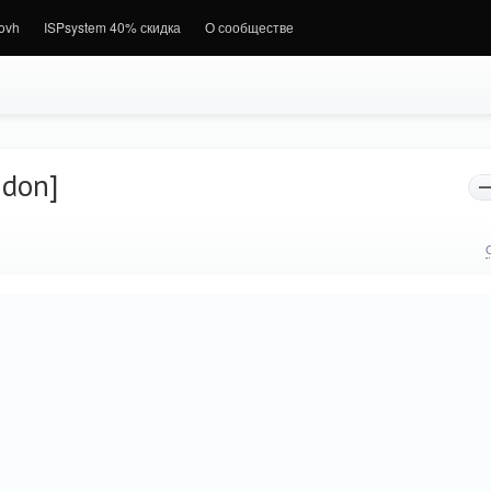
.ovh
ISPsystem 40% скидка
О сообществе
ndon]