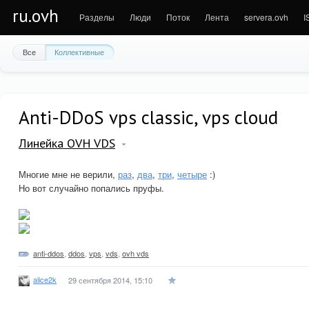
ru.ovh
Разделы
Люди
Поток
Лента
servera.ovh
I
Все
Коллективные
Anti-DDoS vps classic, vps cloud
Линейка OVH VDS
Многие мне не верили,
раз
,
два
,
три
,
четыре
:)
Но вот случайно попались пруфы.
anti-ddos
,
ddos
,
vps
,
vds
,
ovh vds
alice2k
29 сентября 2014, 15:10