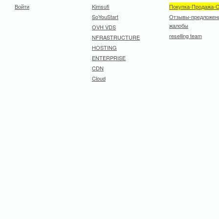
Войти
Kimsufi
Покупка-Продажа-
SoYouStart
Отзывы-предложен
жалобы
OVH VDS
reselling team
NFRASTRUCTURE
HOSTING
ENTERPRISE
CDN
Cloud