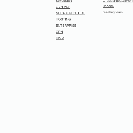
SoYouStart
Отзывы-предложен
жалобы
OVH VDS
reselling team
NFRASTRUCTURE
HOSTING
ENTERPRISE
CDN
Cloud