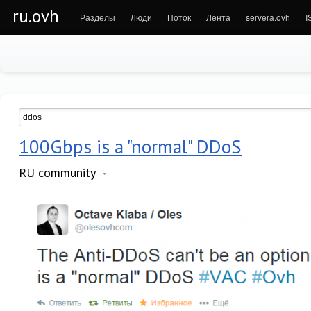
ru.ovh
Разделы
Люди
Поток
Лента
servera.ovh
I
100Gbps is a "normal" DDoS
RU community