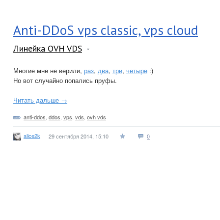
Anti-DDoS vps classic, vps cloud
Линейка OVH VDS
Многие мне не верили,
раз
,
два
,
три
,
четыре
:)
Но вот случайно попались пруфы.
Читать дальше →
anti-ddos
,
ddos
,
vps
,
vds
,
ovh vds
alice2k
29 сентября 2014, 15:10
0