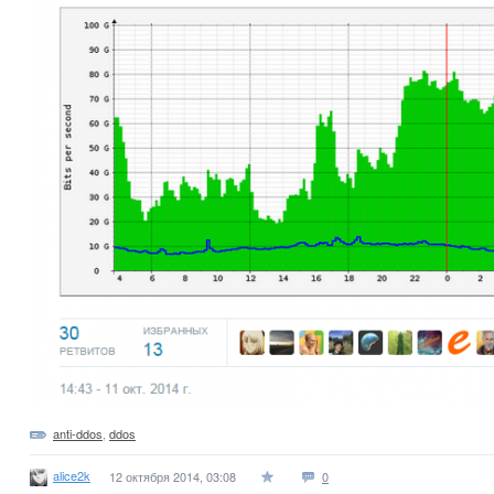
anti-ddos
,
ddos
alice2k
12 октября 2014, 03:08
0