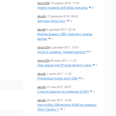
Vova1234
19 апреля 2018, 17:23
Новое правило anti-ddos для игры
5
alice2k
15 февраля 2018, 09:43
Запущен бета-тест
3
alice2k
6 декабря 2017, 22:33
Иногда бывает ОВХ отменяет заказы
висяки
1
Vova1234
2 декабря 2017, 13:07
Оплата сервера, prepaid account
7
Vova1234
26 июня 2017, 11:37
При заказе доп IP если видите такое
1
alice2k
1 июня 2017, 11:35
Публичные копии абуз ОВХ
3
alice2k
31 мая 2017, 09:57
Список шареда на серверах в OVH
1
alice2k
28 мая 2017, 19:49
Настройка VMmanager KVM на серверы
OVH (Centos 7)
1