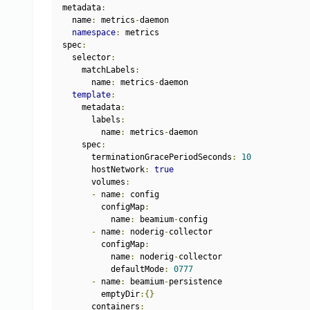
metadata
:
  name
:
 metrics
-
daemon
namespace
:
 metrics
spec
:
  selector
:
    matchLabels
:
      name
:
 metrics
-
daemon
template
:
    metadata
:
      labels
:
        name
:
 metrics
-
daemon
    spec
:
      terminationGracePeriodSeconds
:
10
      hostNetwork
:
true
      volumes
:
-
 name
:
 config
        configMap
:
          name
:
 beamium
-
config
-
 name
:
 noderig
-
collector
        configMap
:
          name
:
 noderig
-
collector
          defaultMode
:
0777
-
 name
:
 beamium
-
persistence
        emptyDir
:{}
      containers
: