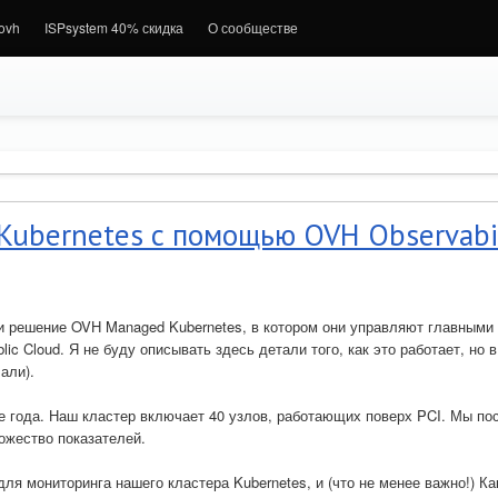
.ovh
ISPsystem 40% скидка
О сообществе
Kubernetes с помощью OVH Observabil
и решение OVH Managed Kubernetes, в котором они управляют главными
c Cloud. Я не буду описывать здесь детали того, как это работает, но в
али).
е года. Наш кластер включает 40 узлов, работающих поверх PCI. Мы по
ожество показателей.
я мониторинга нашего кластера Kubernetes, и (что не менее важно!) Ка