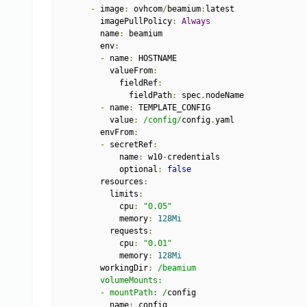
-
 image
:
 ovhcom
/
beamium
:
latest
        imagePullPolicy
:
Always
        name
:
 beamium
        env
:
-
 name
:
 HOSTNAME
          valueFrom
:
            fieldRef
:
              fieldPath
:
 spec
.
nodeName
-
 name
:
 TEMPLATE_CONFIG
          value
:
/config/
config
.
yaml
        envFrom
:
-
 secretRef
:
            name
:
 w10
-
credentials
            optional
:
false
        resources
:
          limits
:
            cpu
:
"0.05"
            memory
:
128Mi
          requests
:
            cpu
:
"0.01"
            memory
:
128Mi
        workingDir
:
/beamium
        volumeMounts:
        - mountPath: /
config
          name
:
 config