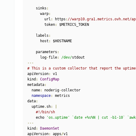
    sinks
:
      warp
:
        url
:
 https
:
//warp10.gra1.metrics.ovh.net/ap
        token
:
 $METRICS_TOKEN
    labels
:
      host
:
 $HOSTNAME
    parameters
:
      log
-
file
:
/dev/
stdout
---
# This is a custom collector that report the uptime
apiVersion
:
 v1
kind
:
ConfigMap
metadata
:
  name
:
 noderig
-
collector
namespace
:
 metrics
data
:
  uptime
.
sh
:
|
#!/bin/sh
    echo 
'os.uptime'
`date +%s%N | cut -b1-10`
`awk
---
kind
:
DaemonSet
apiVersion
:
 apps
/
v1