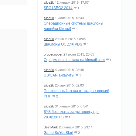
alice2k
12 января 2016, 17:07
SBG1SBG2 2014
1
alice2k
1 июля 2015, 13:43
Операционные системы шаблоны
линейки Kimsufi
1
alice2k
29 июня 2015, 08:05
Шаблоны ОС для VDS
1
brucecooper
21 июня 2015, 23:05
Оформление заказа на kimsufi.com
1
alice2k
4 июня 2015, 03:45
US/CAN аккаунты
1
alice2k
25 мая 2015, 02:03
Постепенный отказ от старых версий
PHP
2
alice2k
31 января 2015, 07:41
SYS без платы за установку (до
28.02.2015)
1
BestMark
20 января 2015, 23:11
Game SoYouStart
2