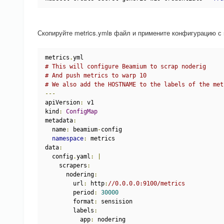
Скопируйте metrics.ymlв файл и примените конфигурацию с
metrics
.
yml
# This will configure Beamium to scrap noderig
# And push metrics to warp 10
# We also add the HOSTNAME to the labels of the met
---
apiVersion
:
 v1
kind
:
ConfigMap
metadata
:
  name
:
 beamium
-
config
namespace
:
 metrics
data
:
  config
.
yaml
:
|
    scrapers
:
      nodering
:
        url
:
 http
:
//0.0.0.0:9100/metrics
        period
:
30000
        format
:
 sensision
        labels
:
          app
:
 nodering