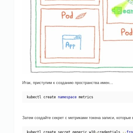
Итак, приступим к созданию пространства имен…
kubectl create 
namespace
 metrics
Затем создайте секрет с метриками токена записи, которые
kubectl create secret generic w10
-
credentials 
--
fro