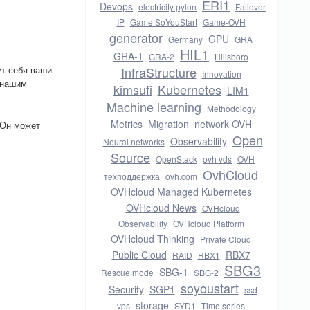
ERI1
Devops
electricity pylon
Failover
IP
Game SoYouStart
Game-OVH
generator
GPU
Germany
GRA
HIL1
GRA-1
GRA-2
Hillsboro
ут себя ваши
InfraStructure
Innovation
 нашим
kimsufi
Kubernetes
LIM1
Machine learning
Methodology
Metrics
Migration
network OVH
 Он может
Open
Observability
Neural networks
Source
OpenStack
ovh vds
OVH
OvhCloud
техподдержка
ovh.com
OVHcloud Managed Kubernetes
OVHcloud News
OVHcloud
Observability
OVHcloud Platform
OVHcloud Thinking
Private Cloud
Public Cloud
RBX7
RAID
RBX1
SBG3
SBG-1
Rescue mode
SBG-2
soyoustart
Security
SGP1
ssd
storage
vps
SYD1
Time series