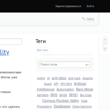
Зарегистрироваться
Войти
Найти
Теги
ity
Все теги
 компонентами
 блогах уже
anti-ddos
Agility
AI
anti-hack
Apache
Artificial
Spark
API
API OVH
Intelligence
Automation
Bare Metal
стоянно
servers
BHS
BHS7
BHS6
Big Data
Campus Roubaix Valley
Data
Databases
к это сделать
Processing
Deep learning