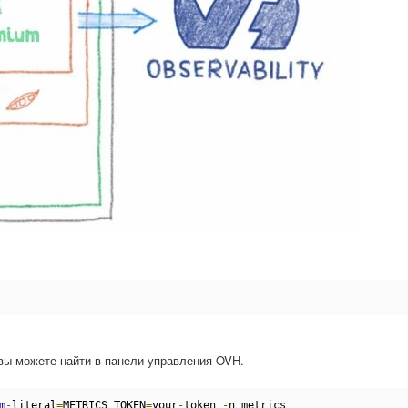
 вы можете найти в панели управления OVH.
m
-
literal
=
METRICS_TOKEN
=
your
-
token 
-
n metrics