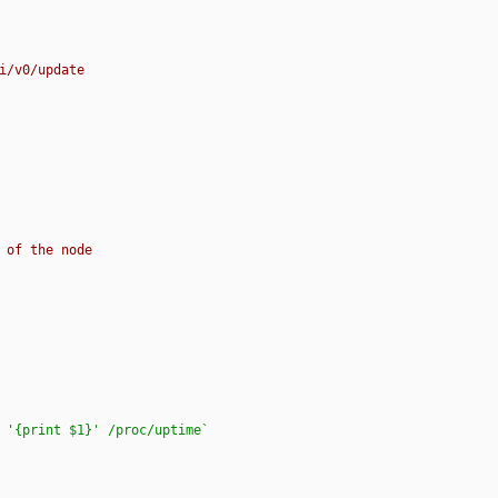
i/v0/update
 of the node
 '{print $1}' /proc/uptime`