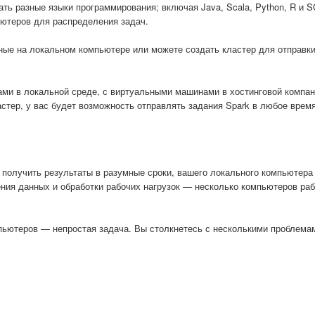
ать разные языки программирования; включая Java, Scala, Python, R и 
ьютеров для распределения задач.
ные на локальном компьютере или можете создать кластер для отправк
ми в локальной среде, с виртуальными машинами в хостинговой компан
тер, у вас будет возможность отправлять задания Spark в любое время
получить результаты в разумные сроки, вашего локального компьютера
ния данных и обработки рабочих нагрузок — несколько компьютеров ра
пьютеров — непростая задача. Вы столкнетесь с несколькими проблема