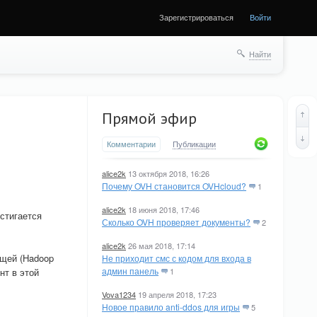
Зарегистрироваться
Войти
Найти
Прямой эфир
Комментарии
Публикации
alice2k
13 октября 2018, 16:26
Почему OVH становится OVHcloud?
1
alice2k
18 июня 2018, 17:46
стигается
Сколько OVH проверяет документы?
2
alice2k
26 мая 2018, 17:14
ущей (Hadoop
Не приходит смс с кодом для входа в
админ панель
нт в этой
1
Vova1234
19 апреля 2018, 17:23
Новое правило anti-ddos для игры
5