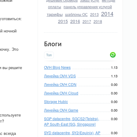
ложной
оплаты
панель управления услугой
2014
тарифы
шаблоны ОС
2013
готовиться:
2015
2016
2017
2018
й ночной
Блоги
ночку. Это
Топ
и вы решите
OVH Blog News
1.13
Линейка OVH VDS
1.13
Линейка OVH CDN
0.00
Линейка OVH Cloud
0.00
Storage Hubic
0.00
Линейка OVH Game
0.00
используете
SGP datacentre, SGCS2(Telstra),
0.00
т?
AP South-East [SG, Singapore]
SYD datacentre, SY2(Equinix), AP
с всегда
0.00