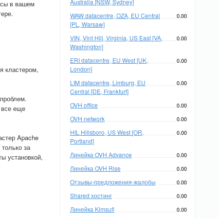
Australia [NSW, Sydney]
рсы в вашем
тере.
WAW datacentre, OZA, EU Central
0.00
[PL, Warsaw]
VIN, Vint Hill, Virginia, US East [VA,
0.00
Washington]
ERI datacentre, EU West [UK,
0.00
я кластером,
London]
LIM datacentre, Limburg, EU
0.00
Central [DE, Frankfurt]
 проблем.
OVH office
0.00
 все еще
OVH network
0.00
HIL Hillsboro, US West [OR,
0.00
астер Apache
Portland]
 только за
Линейка OVH Advance
0.00
ты установкой,
Линейка OVH Rise
0.00
Отзывы-предложения-жалобы
0.00
Shared хостинг
0.00
Линейка Kimsufi
0.00