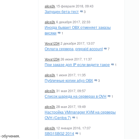
alice2k
15 февраля 2018, 09:43
Запущен бета-тест
3
alice2k
6 декабря 2017, 22:33
Иногда бывает ОВХ отменяет заказы
висяки
1
Vova1234
2 декабря 2017, 13:07
Оплата сервера, prepaid account
7
Vova1234
26 июня 2017, 11:37
При заказе доп IP если видите такое
1
alice2k
1 июня 2017, 11:35
Публичные копии абуз ОВХ
3
alice2k
31 мая 2017, 09:57
Список шареда на серверах в OVH
1
alice2k
28 мая 2017, 19:49
Настройка VMmanager KVM на серверы
OVH (Centos 7)
1
alice2k
12 января 2016, 17:07
SBG1SBG2 2014
1
 обучения.