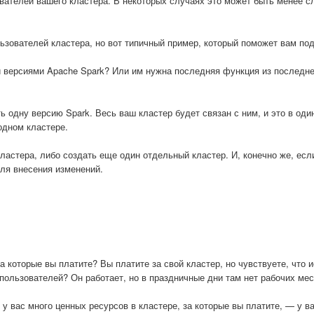
вателей вашего кластера. В некоторых случаях это может быть менее с
зователей кластера, но вот типичный пример, который поможет вам под
и версиями Apache Spark? Или им нужна последняя функция из последне
 одну версию Spark. Весь ваш кластер будет связан с ним, и это в оди
одном кластере.
кластера, либо создать еще один отдельный кластер. И, конечно же, есл
для внесения изменений.
 которые вы платите? Вы платите за свой кластер, но чувствуете, что 
ользователей? Он работает, но в праздничные дни там нет рабочих мес
у вас много ценных ресурсов в кластере, за которые вы платите, — у ва