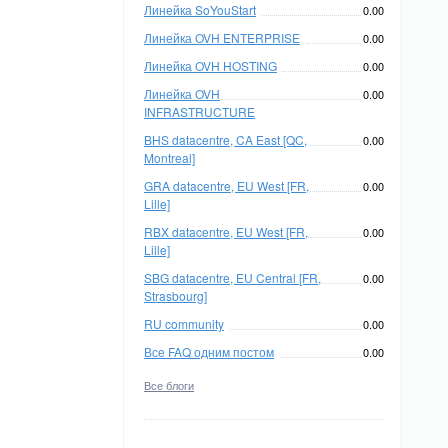
Линейка SoYouStart
0.00
Линейка OVH ENTERPRISE
0.00
Линейка OVH HOSTING
0.00
Линейка OVH
0.00
INFRASTRUCTURE
BHS datacentre, CA East [QC,
0.00
Montreal]
GRA datacentre, EU West [FR,
0.00
Lille]
RBX datacentre, EU West [FR,
0.00
Lille]
SBG datacentre, EU Central [FR,
0.00
Strasbourg]
RU community
0.00
Все FAQ одним постом
0.00
Все блоги