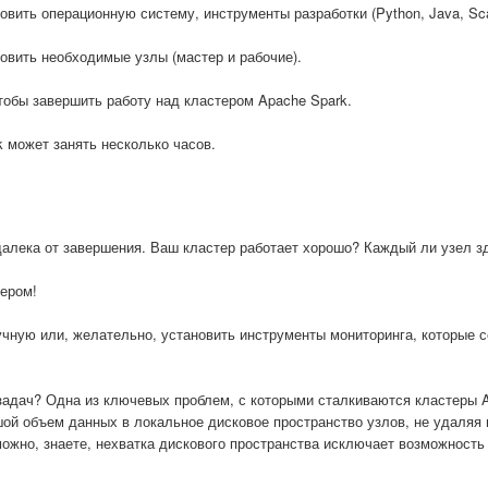
вить операционную систему, инструменты разработки (Python, Java, Scal
овить необходимые узлы (мастер и рабочие).
тобы завершить работу над кластером Apache Spark.
k может занять несколько часов.
далека от завершения. Ваш кластер работает хорошо? Каждый ли узел з
тером!
учную или, желательно, установить инструменты мониторинга, которые 
 задач? Одна из ключевых проблем, с которыми сталкиваются кластеры A
ой объем данных в локальное дисковое пространство узлов, не удаляя 
можно, знаете, нехватка дискового пространства исключает возможност