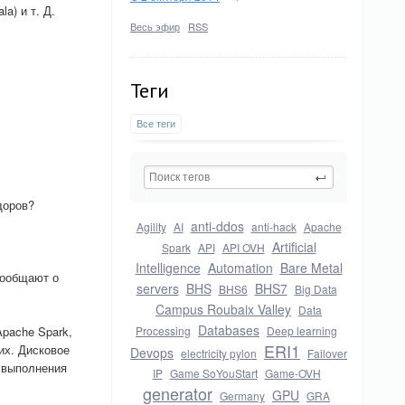
a) и т. Д.
Весь эфир
·
RSS
Теги
Все теги
доров?
anti-ddos
Agility
AI
anti-hack
Apache
Artificial
Spark
API
API OVH
Intelligence
Automation
Bare Metal
сообщают о
servers
BHS
BHS7
BHS6
Big Data
Campus Roubaix Valley
Data
Databases
pache Spark,
Processing
Deep learning
ERI1
их. Дисковое
Devops
electricity pylon
Failover
ь выполнения
IP
Game SoYouStart
Game-OVH
generator
GPU
Germany
GRA