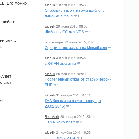
SQL. Его можно
alice2k
1 июля 2015, 13:43
Операционные системы шаблоны
линейки Kimsufi
1
и любого
alice2k
29 июня 2015, 08:05
Шаблоны ОС для VDS
1
ии или с
brucecooper
21 июня 2015, 23:05
.
Оформление заказа на kimsufi.com
1
alice2k
4 июня 2015, 03:45
US/CAN аккаунты
1
alice2k
25 мая 2015, 02:03
 будет
Постепенный отказ от старых версий
ботают
PHP
2
alice2k
31 января 2015, 07:41
ми:
SYS без платы за установку (до
28.02.2015)
1
BestMark
20 января 2015, 23:11
Game SoYouStart
2
alice2k
21 ноября 2014, 19:58
С 2 октября 2014
1