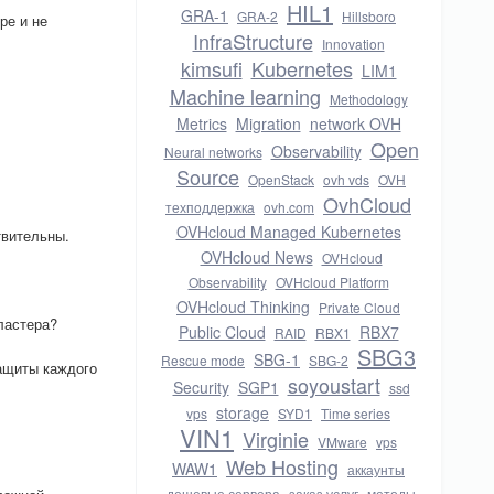
HIL1
GRA-1
GRA-2
Hillsboro
ре и не
InfraStructure
Innovation
kimsufi
Kubernetes
LIM1
Machine learning
Methodology
Metrics
Migration
network OVH
Open
Observability
Neural networks
Source
OpenStack
ovh vds
OVH
OvhCloud
техподдержка
ovh.com
OVHcloud Managed Kubernetes
твительны.
OVHcloud News
OVHcloud
Observability
OVHcloud Platform
OVHcloud Thinking
Private Cloud
ластера?
Public Cloud
RBX7
RAID
RBX1
SBG3
SBG-1
Rescue mode
SBG-2
ащиты каждого
soyoustart
Security
SGP1
ssd
storage
vps
SYD1
Time series
VIN1
Virginie
VMware
vps
Web Hosting
WAW1
аккаунты
дешевые сервера
заказ услуг
методы