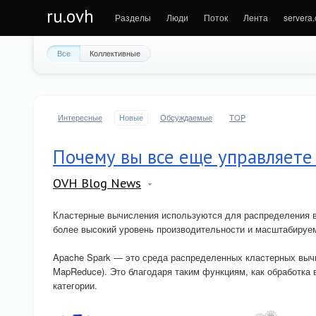
ru.ovh
Разделы
Люди
Поток
Лента
servera
Все
Коллективные
Интересные
Новые
Обсуждаемые
TOP
Почему вы все еще управляете
OVH Blog News
Кластерные вычисления используются для распределения в
более высокий уровень производительности и масштабируе
Apache Spark — это среда распределенных кластерных выч
MapReduce). Это благодаря таким функциям, как обработка 
категории.