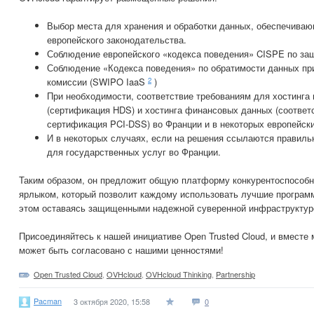
Выбор места для хранения и обработки данных, обеспечива
европейского законодательства.
Соблюдение европейского «кодекса поведения» CISPE по з
Соблюдение «Кодекса поведения» по обратимости данных пр
2
комиссии (SWIPO IaaS
)
При необходимости, соответствие требованиям для хостинга
(сертификация HDS) и хостинга финансовых данных (соответ
сертификация PCI-DSS) во Франции и в некоторых европейски
И в некоторых случаях, если на решения ссылаются правильн
для государственных услуг во Франции.
Таким образом, он предложит общую платформу конкурентоспособ
ярлыком, который позволит каждому использовать лучшие програм
этом оставаясь защищенными надежной суверенной инфраструктур
Присоединяйтесь к нашей инициативе Open Trusted Cloud, и вместе
может быть согласовано с нашими ценностями!
Open Trusted Cloud
,
OVHcloud
,
OVHcloud Thinking
,
Partnership
Pacman
3 октября 2020, 15:58
0