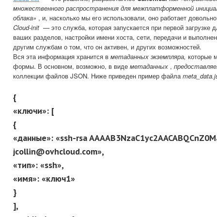
множественного распространения для межплатформенной инициал
облака»
, и, насколько мы его использовали, оно работает довольно
Cloud-init
— это служба, которая запускается при первой загрузке 
ваших разделов, настройки имени хоста, сети, передачи и выполне
другим службам о том, что он активен, и других возможностей.
Вся эта информация хранится в
метаданных экземпляра,
которые м
формы. В основном, возможно, в виде
метаданных
,
предоставляе
коллекции файлов JSON. Ниже приведен пример файла
meta_data.j
{
«ключи»: [
{
«данные»: «ssh-rsa AAAAB3NzaC1yc2AACABQCnZ0
jcollin@ovhcloud.com»,
«тип»: «ssh»,
«имя»: «ключ1»
}
],