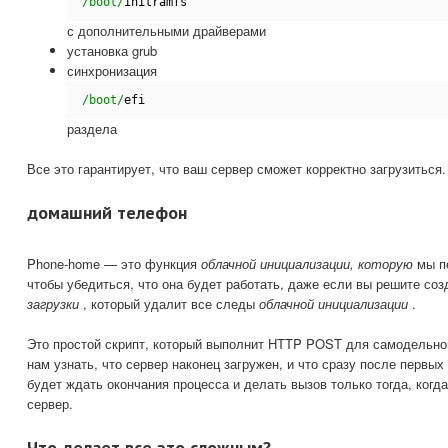
/boot/
initramfs
с дополнительными драйверами
установка grub
синхронизация
/boot/
efi
раздела
Все это гарантирует, что ваш сервер сможет корректно загрузиться.
домашний телефон
Phone-home — это функция
облачной инициализации, которую
мы пе
чтобы убедиться, что она будет работать, даже если вы решите со
загрузки
, который удалит все следы
облачной инициализации
.
Это простой скрипт, который выполнит HTTP POST для самодельно
нам узнать, что сервер наконец загружен, и что сразу после первы
будет ждать окончания процесса и делать вызов только тогда, когд
сервер.
Что делает все это сложным?