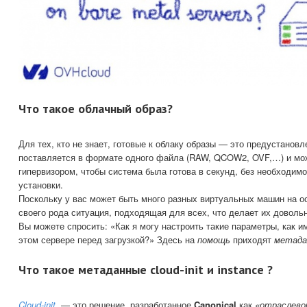
Что такое облачный образ?
Для тех, кто не знает, готовые к облаку образы — это предустанов
поставляется в формате одного файла (RAW, QCOW2, OVF,…) и мо
гипервизором, чтобы система была готова в секунд, без необходимо
установки.
Поскольку у вас может быть много разных виртуальных машин на ос
своего рода ситуация, подходящая для всех, что делает их доволь
Вы можете спросить: «Как я могу настроить такие параметры, как им
этом сервере перед загрузкой?» Здесь на
помощь
приходят
метад
Что такое метаданные cloud-init и instance ?
Cloud-init
— это решение, разработанное
Canonical
как
«отраслево