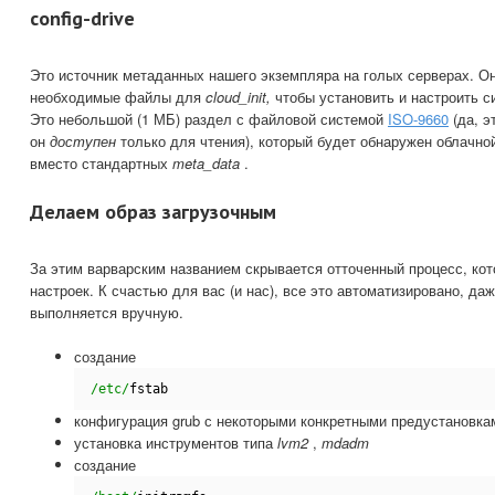
config-drive
Это источник метаданных нашего экземпляра на голых серверах. О
необходимые файлы для
cloud_init,
чтобы установить и настроить си
Это небольшой (1 МБ) раздел с файловой системой
ISO-9660
(да, э
он
доступен
только для чтения), который будет обнаружен облачно
вместо стандартных
meta_data
.
Делаем образ загрузочным
За этим варварским названием скрывается отточенный процесс, ко
настроек. К счастью для вас (и нас), все это автоматизировано, да
выполняется вручную.
создание
/etc/
fstab
конфигурация grub с некоторыми конкретными предустановка
установка инструментов типа
lvm2
,
mdadm
создание