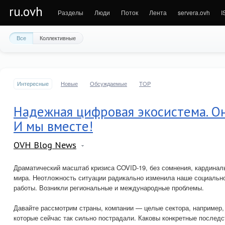
ru.ovh
Разделы
Люди
Поток
Лента
servera.ovh
I
Все
Коллективные
Интересные
Новые
Обсуждаемые
TOP
Надежная цифровая экосистема. Он
И мы вместе!
OVH Blog News
Драматический масштаб кризиса COVID-19, без сомнения, кардинал
мира. Неотложность ситуации радикально изменила наше социальн
работы. Возникли региональные и международные проблемы.
Давайте рассмотрим страны, компании — целые сектора, например,
которые сейчас так сильно пострадали. Каковы конкретные последст