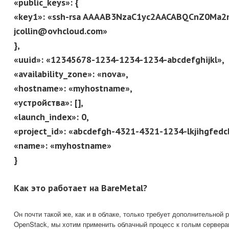
«public_keys»: {
«key1»: «ssh-rsa AAAAB3NzaC1yc2AACABQCnZ0Ma2
jcollin@ovhcloud.com»
},
«uuid»: «12345678-1234-1234-1234-abcdefghijkl»,
«availability_zone»: «nova»,
«hostname»: «myhostname»,
«устройства»: [],
«launch_index»: 0,
«project_id»: «abcdefgh-4321-4321-1234-lkjihgfedc
«name»: «myhostname»
}
Как это работает на BareMetal?
Он почти такой же, как и в облаке, только требует дополнительной 
OpenStack, мы хотим применить облачный процесс к голым сервера