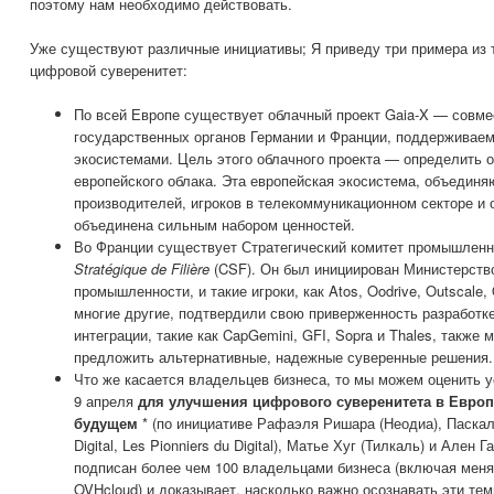
поэтому нам необходимо действовать.
Уже существуют различные инициативы; Я приведу три примера из 
цифровой суверенитет:
По всей Европе существует облачный проект Gaia-X — совме
государственных органов Германии и Франции, поддерживае
экосистемами. Цель этого облачного проекта — определить 
европейского облака. Эта европейская экосистема, объединя
производителей, игроков в телекоммуникационном секторе и 
объединена сильным набором ценностей.
Во Франции существует Стратегический комитет промышленн
Stratégique de Filière
(CSF). Он был инициирован Министерств
промышленности, и такие игроки, как Atos, Oodrive, Outscale,
многие другие, подтвердили свою приверженность разработк
интеграции, такие как CapGemini, GFI, Sopra и Thales, также 
предложить альтернативные, надежные суверенные решения.
Что же касается владельцев бизнеса, то мы можем оценить у
9 апреля
для улучшения цифрового суверенитета в Европ
будущем
* (по инициативе Рафаэля Ришара (Неодиа), Паскал
Digital, Les Pionniers du Digital), Матье Хуг (Тилкаль) и Ален 
подписан более чем 100 владельцами бизнеса (включая меня
OVHcloud) и доказывает, насколько важно осознавать эти те